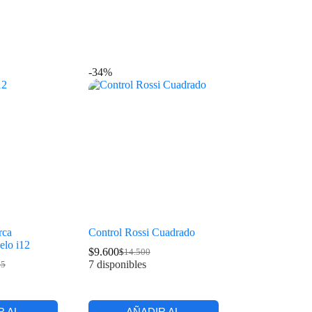
-34%
rca
Control Rossi Cuadrado
o i12
$
9.600
$
14.500
7 disponibles
15
R AL
AÑADIR AL