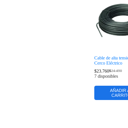
Cable de alta tens
Cerco Eléctrico
$
23.760
$
24.490
7 disponibles
AÑADIR 
CARRIT