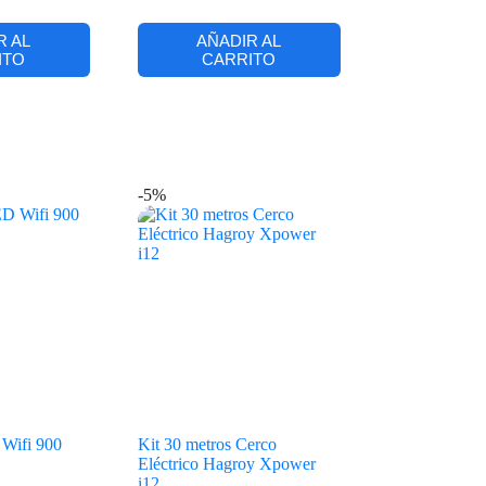
R AL
AÑADIR AL
ITO
CARRITO
-5%
Wifi 900
Kit 30 metros Cerco
Eléctrico Hagroy Xpower
i12