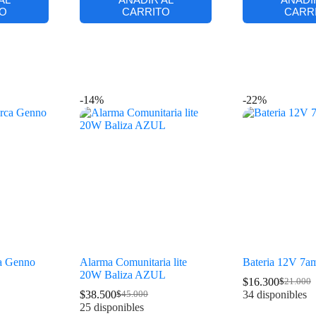
O
CARRITO
CARR
-14%
-22%
a Genno
Alarma Comunitaria lite
Bateria 12V 7a
20W Baliza AZUL
$
16.300
$
21.000
$
38.500
34 disponibles
$
45.000
25 disponibles