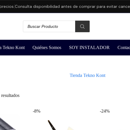
os.
Consulta disponibilidad antes de comprar para evitar cancelacio
a Tekno Kont
Quiénes Somos
SOY INSTALADOR
Contac
Tienda Tekno Kont
resultados
-8%
-24%