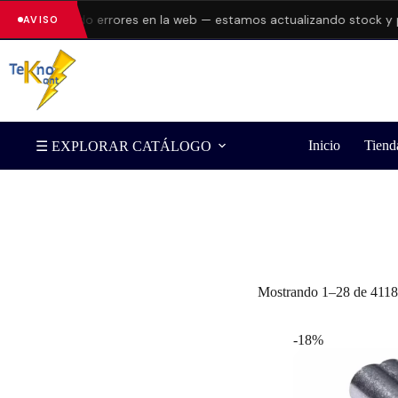
esentando errores en la web — estamos actualizando stock y preci
AVISO
Inicio
Tiend
☰ EXPLORAR CATÁLOGO
Filtrar por Marca
Mostrando 1–28 de 4118 
-18%