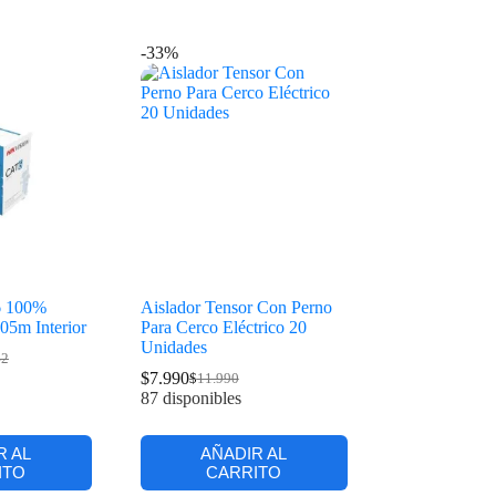
-33%
6 100%
Aislador Tensor Con Perno
05m Interior
Para Cerco Eléctrico 20
Unidades
42
$
7.990
$
11.990
87 disponibles
R AL
AÑADIR AL
ITO
CARRITO