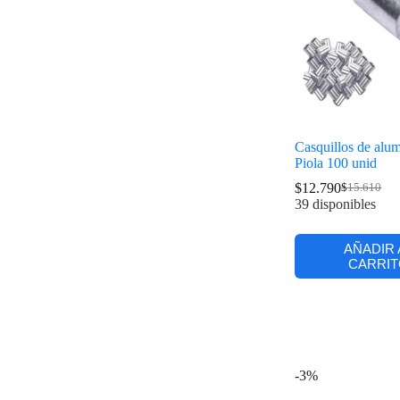
Casquillos de alum
Piola 100 unid
$
12.790
$
15.610
39 disponibles
AÑADIR 
CARRIT
-3%