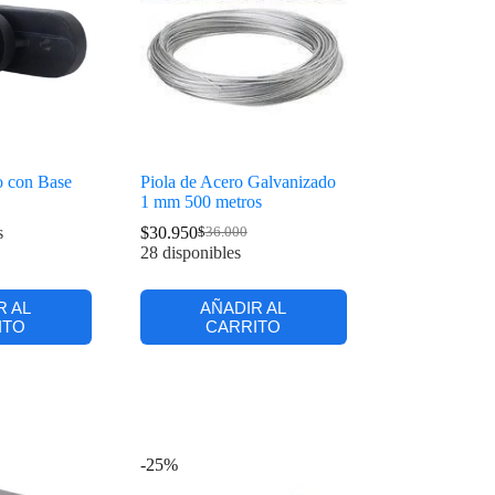
o con Base
Piola de Acero Galvanizado
1 mm 500 metros
s
$
30.950
$
36.000
28 disponibles
R AL
AÑADIR AL
ITO
CARRITO
-25%