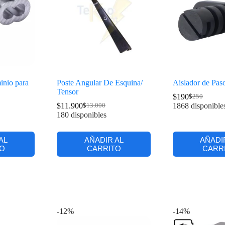
inio para
Poste Angular De Esquina/
Aislador de Pas
Tensor
$
190
$
250
$
11.900
1868 disponible
$
13.000
180 disponibles
AL
AÑADIR AL
AÑADI
O
CARRITO
CARR
-12%
-14%