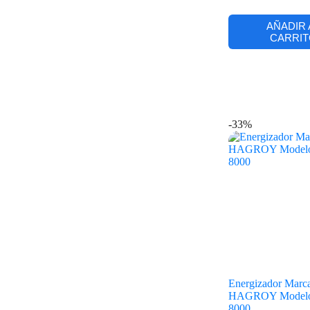
AÑADIR 
CARRIT
-33%
Energizador Marc
HAGROY Model
8000