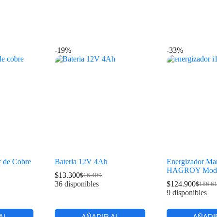
-19%
-33%
r de Cobre
Bateria 12V 4Ah
Energizador Ma
HAGROY Model
$
13.300
$
16.400
36 disponibles
$
124.900
$
186.6
9 disponibles
AL
AÑADIR AL
AÑADI