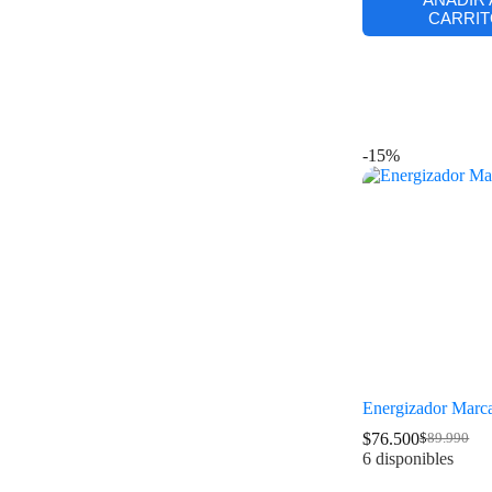
CARRIT
-15%
Energizador Marc
$
76.500
$
89.990
6 disponibles