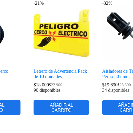
-21%
-32%
Cerco
Letrero de Advertencia Pack
Aisladores de T
de 10 unidades
Perno 50 unid.
$
18.000
$
19.690
$
22.900
$
28.800
90 disponibles
34 disponibles
AL
AÑADIR AL
AÑADI
O
CARRITO
CARR