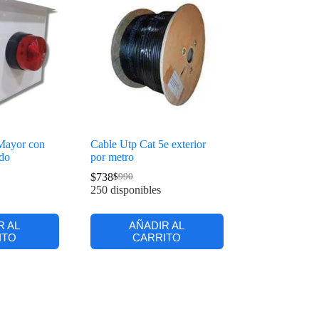
Mayor con
Cable Utp Cat 5e exterior
ldo
por metro
$
738
$
990
250 disponibles
R AL
AÑADIR AL
ITO
CARRITO