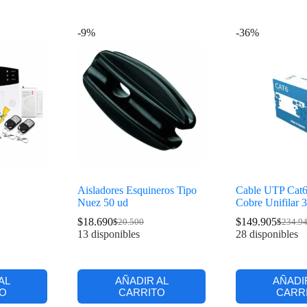
-9%
-36%
Aisladores Esquineros Tipo
Cable UTP Cat
Nuez 50 ud
Cobre Unifilar 3
$
18.690
$
149.905
$
20.500
$
234.9
13 disponibles
28 disponibles
AL
AÑADIR AL
AÑADI
O
CARRITO
CARR