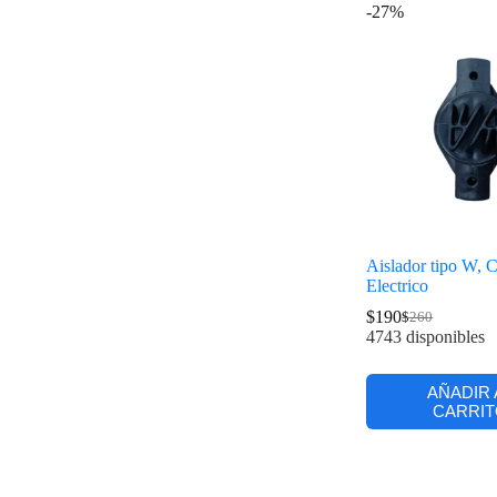
-27%
Aislador tipo W, 
Electrico
$
190
$
260
4743 disponibles
AÑADIR 
CARRIT