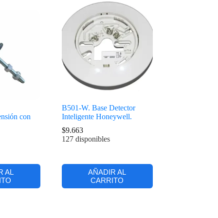
B501-W. Base Detector
ensión con
Inteligente Honeywell.
$
9.663
127 disponibles
R AL
AÑADIR AL
ITO
CARRITO