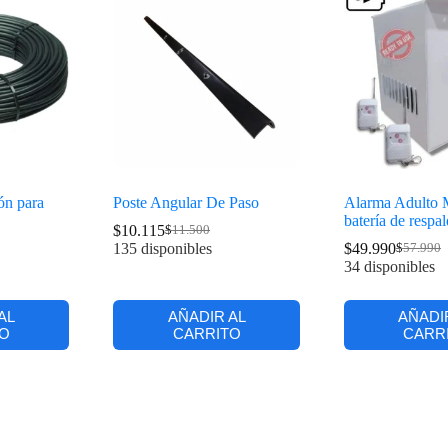
ión para
Poste Angular De Paso
Alarma Adulto 
batería de respa
$
10.115
$
11.500
135 disponibles
$
49.990
$
57.990
34 disponibles
AL
AÑADIR AL
AÑADI
O
CARRITO
CARR