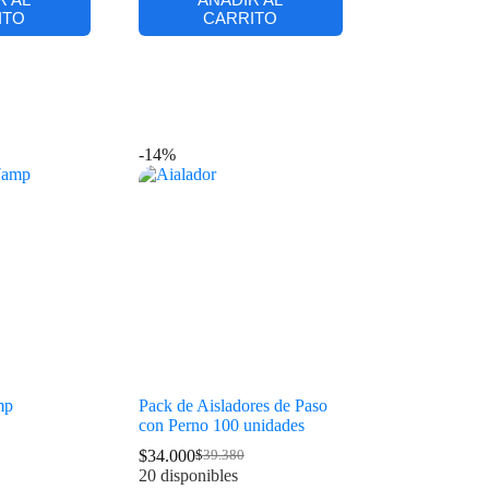
ITO
CARRITO
-14%
mp
Pack de Aisladores de Paso
con Perno 100 unidades
$
34.000
$
39.380
20 disponibles