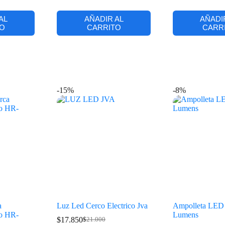
AL
AÑADIR AL
AÑADI
O
CARRITO
CARR
-15%
-8%
a
Luz Led Cerco Electrico Jva
Ampolleta LED 
o HR-
Lumens
$
17.850
$
21.000