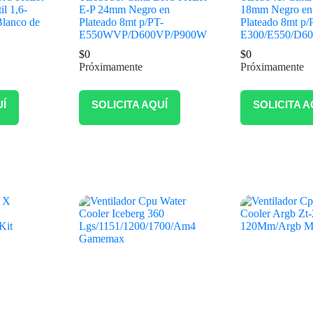
il 1,6-
E-P 24mm Negro en
18mm Negro en
lanco de
Plateado 8mt p/PT-
Plateado 8mt p/
E550WVP/D600VP/P900W
E300/E550/D60
$
0
$
0
Próximamente
Próximamente
UÍ
SOLICITA AQUÍ
SOLICITA A