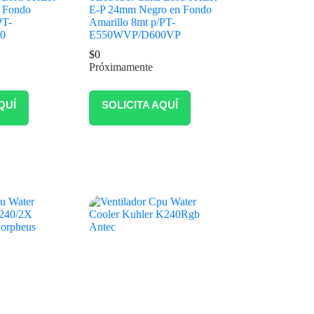
 Fondo
E-P 24mm Negro en Fondo
PT-
Amarillo 8mt p/PT-
0
E550WVP/D600VP
$
0
Próximamente
QUÍ
SOLICITA AQUÍ