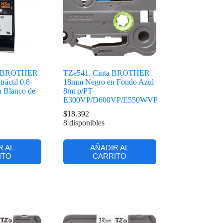
o BROTHER
TZe541. Cinta BROTHER
áctil 0,8-
18mm Negro en Fondo Azul
 Blanco de
8mt p/PT-
E300VP/D600VP/E550WVP
$
18.392
8 disponibles
R AL
AÑADIR AL
ITO
CARRITO