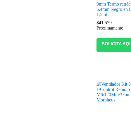
9mm Termo retráct
5,4mm Negro en B
1,5mt
$
41.579
Próximamente
SOLICITA AQ