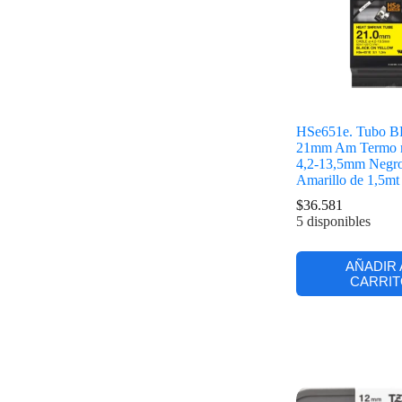
HSe651e. Tubo
21mm Am Termo re
4,2-13,5mm Negr
Amarillo de 1,5mt
$
36.581
5 disponibles
AÑADIR 
CARRIT