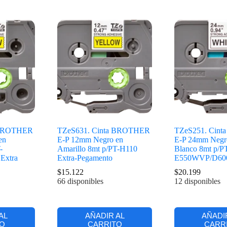
 BROTHER
TZeS631. Cinta BROTHER
TZeS251. Cin
en
E-P 12mm Negro en
E-P 24mm Negr
-
Amarillo 8mt p/PT-H110
Blanco 8mt p/P
Extra
Extra-Pegamento
E550WVP/D60
$
15.122
$
20.199
66 disponibles
12 disponibles
AL
AÑADIR AL
AÑADI
O
CARRITO
CARR