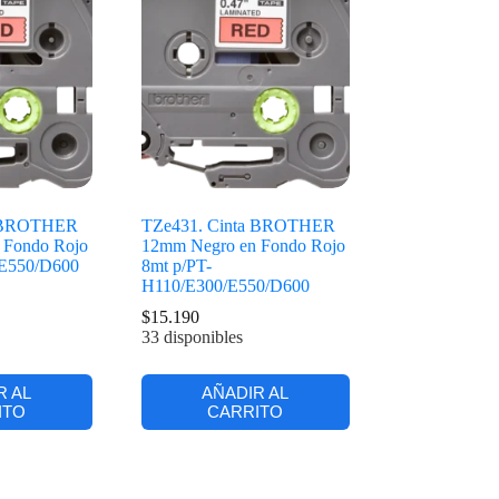
a BROTHER
TZe431. Cinta BROTHER
 Fondo Rojo
12mm Negro en Fondo Rojo
/E550/D600
8mt p/PT-
H110/E300/E550/D600
$
15.190
33 disponibles
R AL
AÑADIR AL
ITO
CARRITO