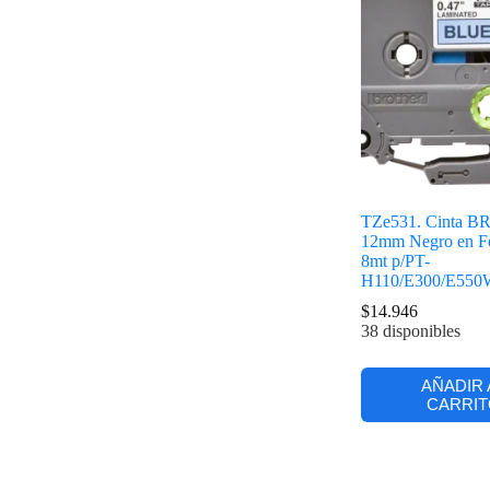
TZe531. Cinta 
12mm Negro en F
8mt p/PT-
H110/E300/E55
$
14.946
38 disponibles
AÑADIR 
CARRIT