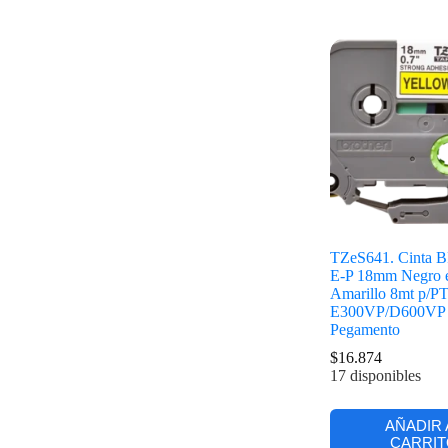
TZeS641. Cinta
E-P 18mm Negro 
Amarillo 8mt p/PT
E300VP/D600VP 
Pegamento
$
16.874
17 disponibles
AÑADIR 
CARRIT