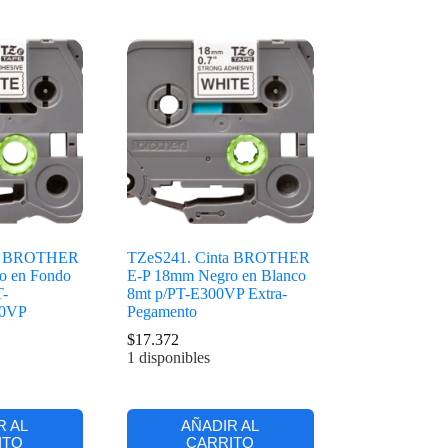
ta BROTHER
TZeS241. Cinta BROTHER
o en Fondo
E-P 18mm Negro en Blanco
T-
8mt p/PT-E300VP Extra-
0VP
Pegamento
$
17.372
1 disponibles
R AL
AÑADIR AL
ITO
CARRITO