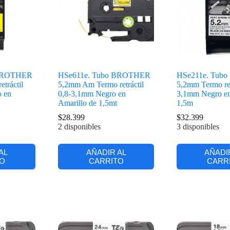
 BROTHER
HSe611e. Tubo BROTHER
HSe211e. Tub
tráctil
5,2mm Am Termo retráctil
5,2mm Termo retr
o en
0,8-3,1mm Negro en
3,1mm Negro en
Amarillo de 1,5mt
1,5m
$
28.399
$
32.399
2 disponibles
3 disponibles
AL
AÑADIR AL
AÑADI
O
CARRITO
CARR