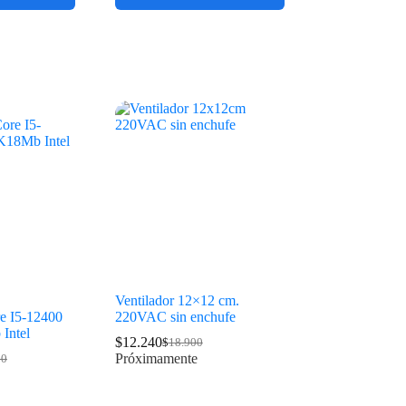
Ventilador 12×12 cm.
e I5-12400
220VAC sin enchufe
Intel
$
12.240
$
18.900
Próximamente
00