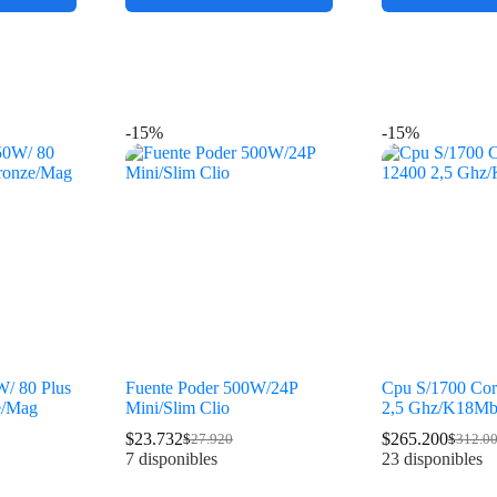
-15%
-15%
W/ 80 Plus
Fuente Poder 500W/24P
Cpu S/1700 Cor
e/Mag
Mini/Slim Clio
2,5 Ghz/K18Mb 
$
23.732
$
265.200
$
27.920
$
312.0
7 disponibles
23 disponibles