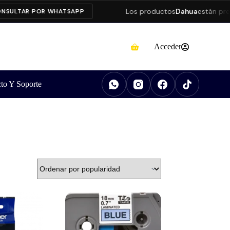
Los productos
Dahua
están presenta
TAR POR WHATSAPP
Acceder
to Y Soporte