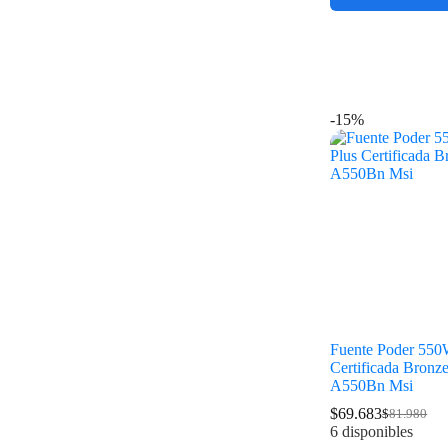
-15%
Fuente Poder 550
Certificada Bronz
A550Bn Msi
$
69.683
$
81.980
6 disponibles