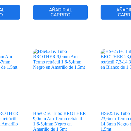
AL
AÑADIR AL
AÑADI
O
CARRITO
CARR
 BROTHER
HSe621e. Tubo BROTHER
HSe251e. Tub
retráctil
9,0mm Am Termo retráctil
23,6mm Termo re
 Amarillo
1,6-5,4mm Negro en
14,3mm Negro e
Amarillo de 1,5mt
1,5mt