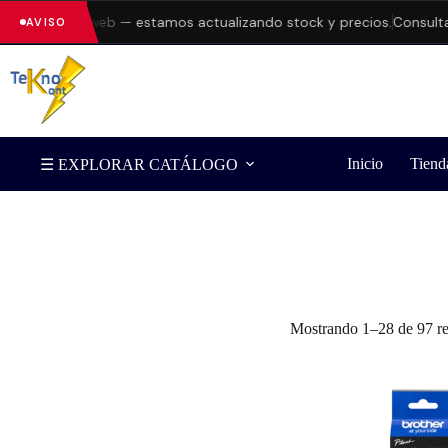
es en la web — estamos actualizando stock y precios.
Consulta disp
AVISO
Inicio
Tiend
☰ EXPLORAR CATÁLOGO
Filtrar por Marca
Mostrando 1–28 de 97 re