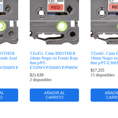
BROTHER
TZe451. Cinta BROTHER
TZe441. Cint
ondo Azul
24mm Negro en Fondo Rojo
18mm Negro en
8mt p/PT-
8mt p/PT-E300
0W/D600VP
E550WVP/D600VP/P900W
$
17.255
$
21.639
15 disponibles
2 disponibles
AL
AÑADIR AL
AÑADI
O
CARRITO
CARR