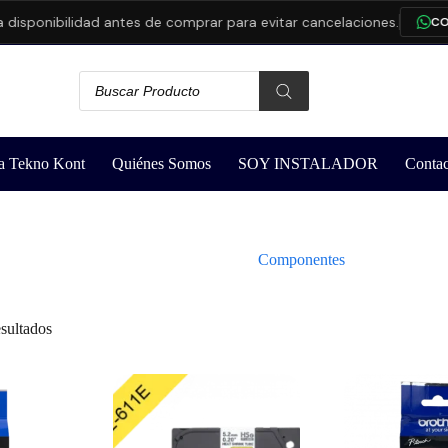
onibilidad antes de comprar para evitar cancelaciones.
CONSUL
a Tekno Kont
Quiénes Somos
SOY INSTALADOR
Contac
Componentes
sultados