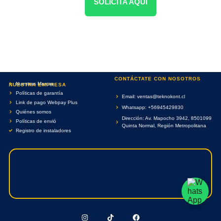
SOLICITA AQUÍ
CONTÁCTATE CON NOSOTROS
Nuestras Marcas
NUESTRA EMPRESA
Políticas de garantía
Email: ventas@teknokont.cl
Link de pago Webpay Plus
Whatsapp: +56945429830
Quiénes somos
Dirección: Av. Mapocho 3942, 8501099
Políticas de envió
Quinta Normal, Región Metropolitana
Registro de instaladores