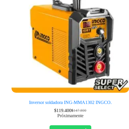
Inversor soldadora ING-MMA1302 INGCO.
$
119.400
$
147.800
Próximamente