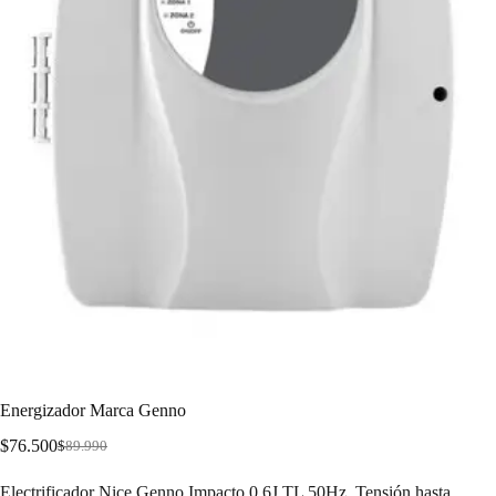
Energizador Marca Genno
$
76.500
$
89.990
Electrificador Nice Genno Impacto 0,6J TL 50Hz, Tensión hasta