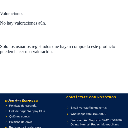
Valoraciones
No hay valoraciones aún.
Solo los usuarios registrados que hayan comprado este producto
pueden hacer una valoración.
CONTÁCTATE CON NOSOTROS
Nuestras Marcas
NUESTRA EMPRESA
Políticas de garantía
Email: ventas@teknokont.cl
Link de pago Webpay Plus
Whatsapp: +56945429830
Quiénes somos
Dirección: Av. Mapocho 3942, 8501099
Políticas de envió
Quinta Normal, Región Metropolitana
Registro de instaladores