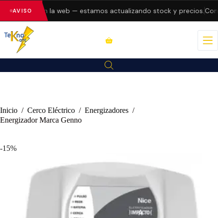
do errores en la web — estamos actualizando stock y precios.
Consu
AVISO
Inicio
/
Cerco Eléctrico
/
Energizadores
/
Energizador Marca Genno
-15%