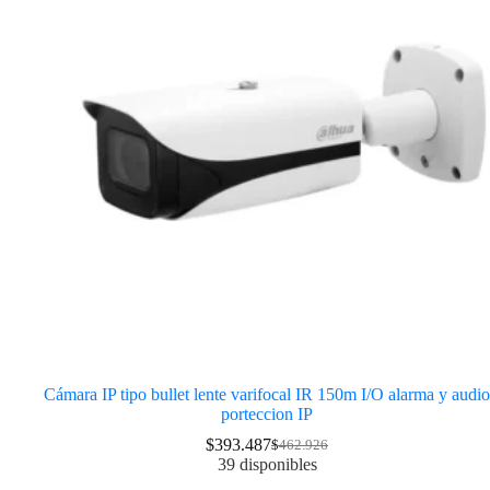
Cámara IP tipo bullet lente varifocal IR 150m I/O alarma y audio
porteccion IP
$
393.487
$
462.926
39 disponibles