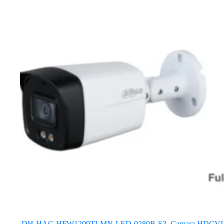
DH-HAC-HFW1209TLMN-LED-0280B-S3. Camara HDCVI