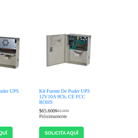
Poder UPS
Kit Fuente De Poder UPS
12V10A 9Ch, CE FCC
ROHS
$
65.600
$
82.000
Próximamente
QUÍ
SOLICITA AQUÍ