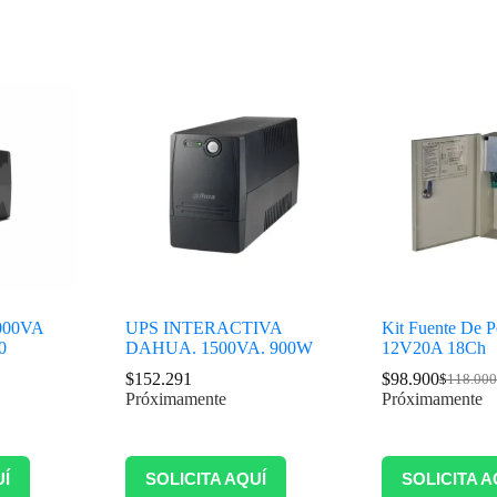
1000VA
UPS INTERACTIVA
Kit Fuente De 
0
DAHUA. 1500VA. 900W
12V20A 18Ch
$
152.291
$
98.900
$
118.000
Próximamente
Próximamente
UÍ
SOLICITA AQUÍ
SOLICITA A