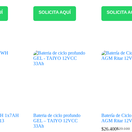
UÍ
SOLICITA AQUÍ
SOLICITA A
H 1x7AH
Bateria de ciclo profundo
Batería de Cicl
13
GEL – TAIYO 12VCC
AGM Ritar 12
33Ah
$
26.400
$
29.100