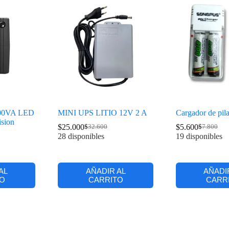
 600VA LED
MINI UPS LITIO 12V 2 A
Cargador de pil
sion
$
25.000
$
5.600
$
32.600
$
7.800
28 disponibles
19 disponibles
AL
AÑADIR AL
AÑADI
O
CARRITO
CARR