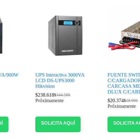
0VA/900W
UPS Interactiva 3000VA
FUENTE SWI
LCD DS-UPS3000
C/CARGADOR
Hikvision
CARCASA ME
DLUX C/CAB
$
238.618
$
344.588
Próximamente
$
20.374
$
28.900
Próximamente
UÍ
SOLICITA AQUÍ
SOLICITA A