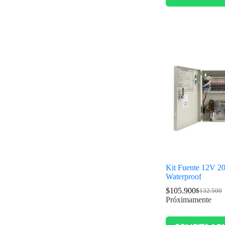
Kit Fuente 12V 
Waterproof
$
105.900
$
132.500
Próximamente