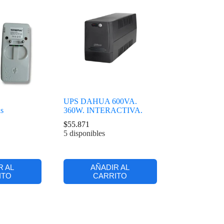
UPS DAHUA 600VA.
as
360W. INTERACTIVA.
$
55.871
5 disponibles
R AL
AÑADIR AL
ITO
CARRITO