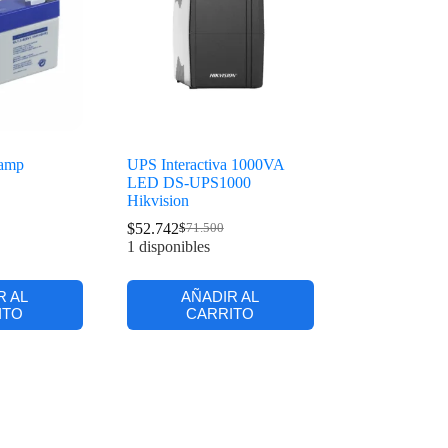
3amp
UPS Interactiva 1000VA
LED DS-UPS1000
Hikvision
$
52.742
$
71.500
1 disponibles
R AL
AÑADIR AL
ITO
CARRITO