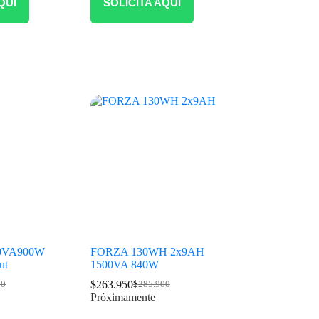
QUÍ
SOLICITA AQUÍ
00VA900W
FORZA 130WH 2x9AH
ut
1500VA 840W
$
263.950
00
$
285.900
Próximamente