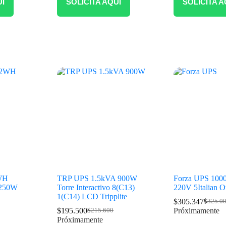
UÍ
SOLICITA AQUÍ
SOLICITA A
WH
TRP UPS 1.5kVA 900W
Forza UPS 10
 250W
Torre Interactivo 8(C13)
220V 5Italian O
1(C14) LCD Tripplite
$
305.347
$
325.0
$
195.500
Próximamente
$
215.600
Próximamente