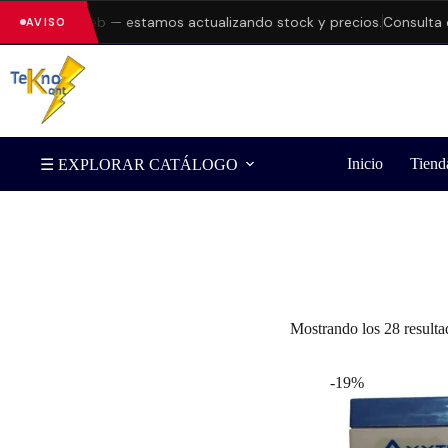
s en la web — estamos actualizando stock y precios.
Consulta dispo
AVISO
Inicio
Tiend
☰ EXPLORAR CATÁLOGO
Filtrar por Marca
Mostrando los 28 resulta
-19%