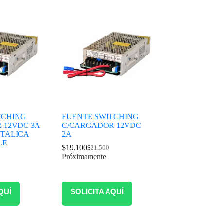
TCHING
FUENTE SWITCHING
 12VDC 3A
C/CARGADOR 12VDC
TALICA
2A
LE
$
19.100
$
21.500
Próximamente
QUÍ
SOLICITA AQUÍ