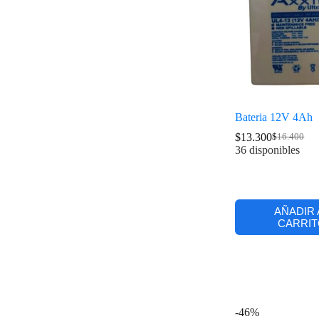
Bateria 12V 4Ah
$
13.300
$
16.400
36 disponibles
AÑADIR 
CARRIT
-46%