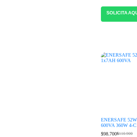
SOLICITA AQ
ENERSAFE 52W
600VA 360W 4-C
$
98.700
$
110.900