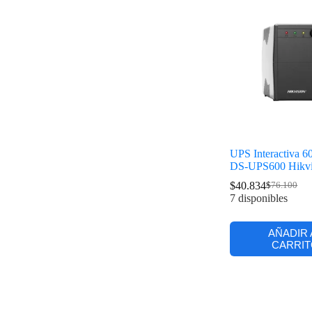
UPS Interactiva
DS-UPS600 Hikvi
$
40.834
$
76.100
7 disponibles
AÑADIR 
CARRIT