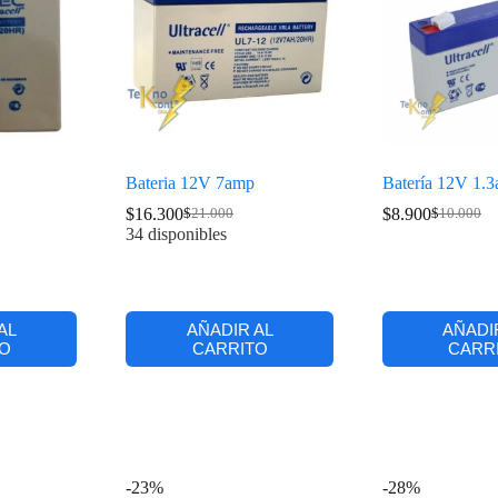
Bateria 12V 7amp
Batería 12V 1.
$
16.300
$
8.900
$
21.000
$
10.000
34 disponibles
AL
AÑADIR AL
AÑADI
O
CARRITO
CARR
-23%
-28%