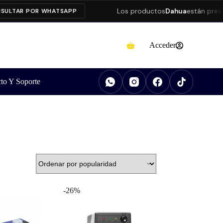
Los productos
Dahua
están presentan
AR POR WHATSAPP
Acceder
to Y Soporte
-26%