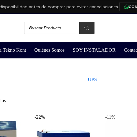
nibilidad antes de comprar para evitar cancelaciones.
CONSULT
a Tekno Kont
Quiénes Somos
SOY INSTALADOR
Contac
UPS
dos
-22%
-11%