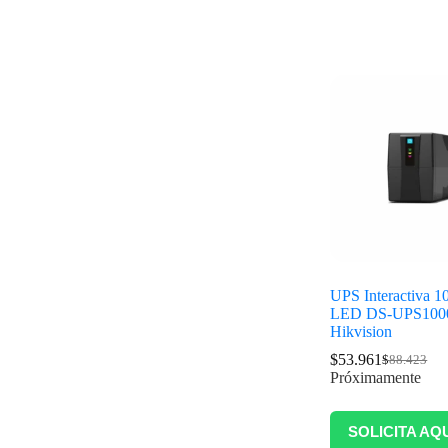
UPS Interactiva 
LED DS-UPS100
Hikvision
$
53.961
$
88.423
Próximamente
SOLICITA AQ