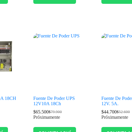
20A 18CH
Fuente De Poder UPS
Fuente De Poder
12V10A 18Ch
12V. 5A.
$
65.500
$
44.700
$
79.900
$
52.600
Próximamente
Próximamente