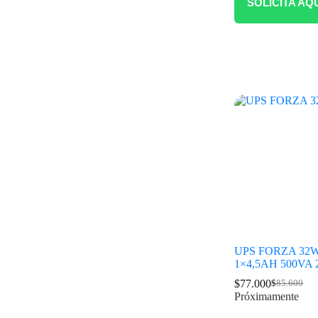
SOLICITA AQ
UPS FORZA 32
1×4,5AH 500VA
$
77.000
$
85.600
Próximamente