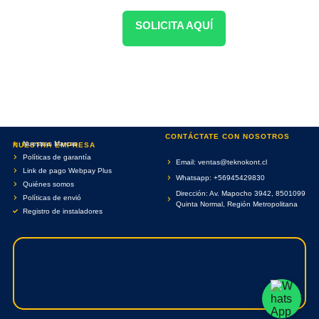
SOLICITA AQUÍ
CONTÁCTATE CON NOSOTROS
Nuestras Marcas
NUESTRA EMPRESA
Políticas de garantía
Email: ventas@teknokont.cl
Link de pago Webpay Plus
Whatsapp: +56945429830
Quiénes somos
Dirección: Av. Mapocho 3942, 8501099
Políticas de envió
Quinta Normal, Región Metropolitana
Registro de instaladores