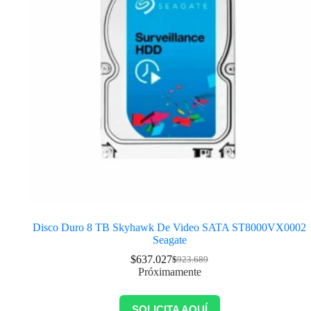
Disco Duro 8 TB Skyhawk De Video SATA ST8000VX0002
Seagate
$
637.027
$
923.689
Próximamente
SOLICITA AQUÍ