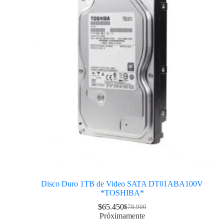
Disco Duro 1TB de Video SATA DT01ABA100V
*TOSHIBA*
$
65.450
$
78.900
Próximamente