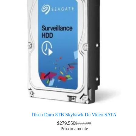
Disco Duro 8TB Skyhawk De Video SATA
$
279.550
$
300.000
Próximamente