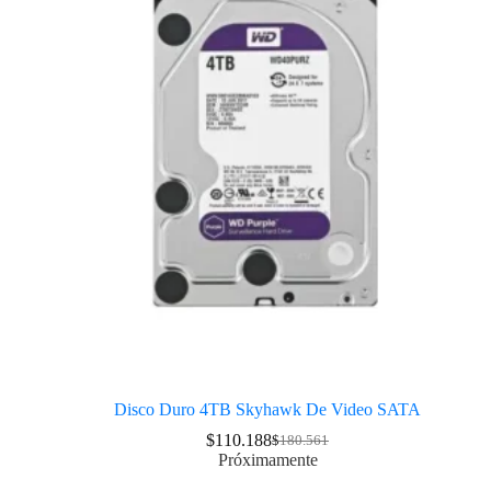
Disco Duro 4TB Skyhawk De Video SATA
$
110.188
$
180.561
Próximamente