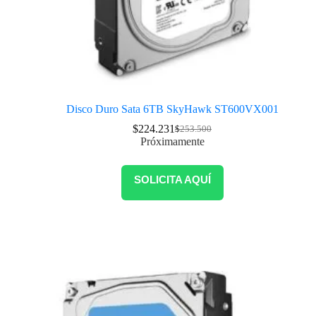
Disco Duro Sata 6TB SkyHawk ST600VX001
$
224.231
$
253.500
Próximamente
SOLICITA AQUÍ