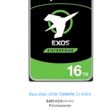
Disco Duro 10TB 7200RPM 3,5 SATA
$
489.692
$
590.990
Próximamente