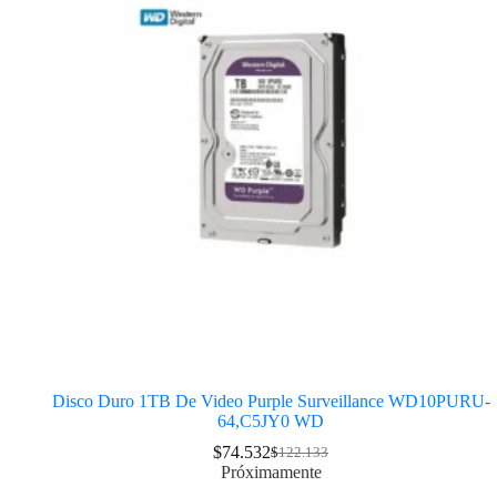
Disco Duro 1TB De Video Purple Surveillance WD10PURU-
64,C5JY0 WD
$
74.532
$
122.133
Próximamente