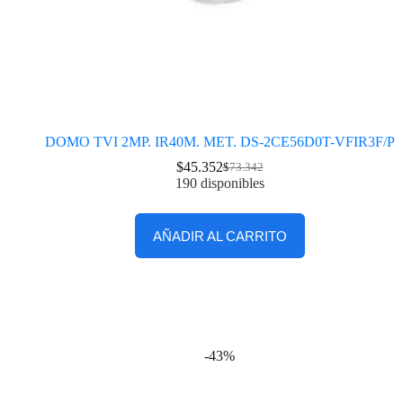
DOMO TVI 2MP. IR40M. MET. DS-2CE56D0T-VFIR3F/P
$
45.352
$
73.342
190 disponibles
AÑADIR AL CARRITO
-43%