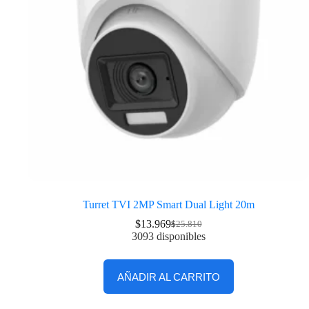
Turret TVI 2MP Smart Dual Light 20m
$
13.969
$
25.810
3093 disponibles
AÑADIR AL CARRITO