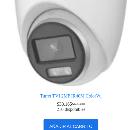
Turret TVI 2MP IR40M ColorVu
$
38.165
$
62.390
216 disponibles
AÑADIR AL CARRITO