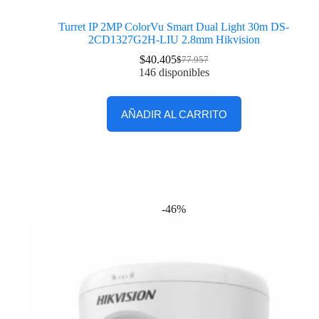
Turret IP 2MP ColorVu Smart Dual Light 30m DS-
2CD1327G2H-LIU 2.8mm Hikvision
$
40.405
$
77.957
146 disponibles
AÑADIR AL CARRITO
-46%