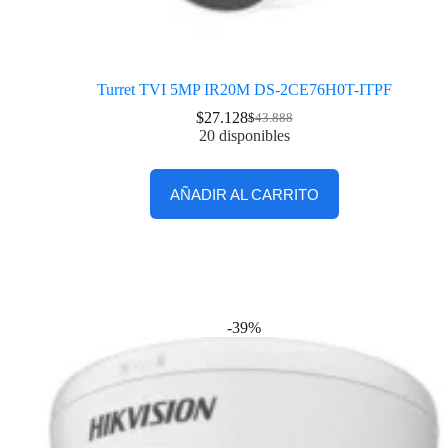
Turret TVI 5MP IR20M DS-2CE76H0T-ITPF
$
27.128
$
43.888
20 disponibles
AÑADIR AL CARRITO
-39%