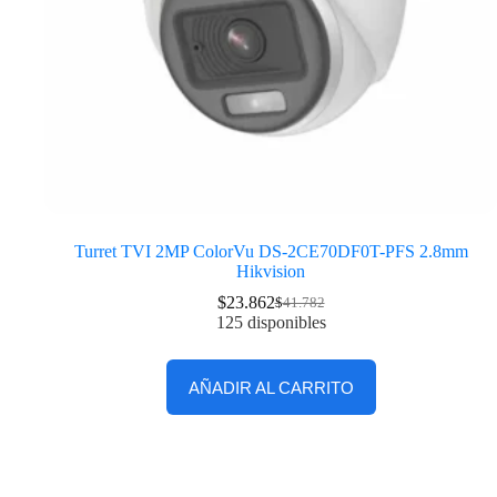
Turret TVI 2MP ColorVu DS-2CE70DF0T-PFS 2.8mm
Hikvision
$
23.862
$
41.782
125 disponibles
AÑADIR AL CARRITO