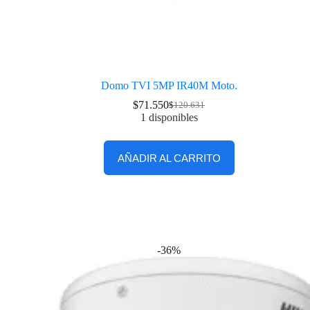
Domo TVI 5MP IR40M Moto.
$
71.550
$
120.631
1 disponibles
AÑADIR AL CARRITO
-36%