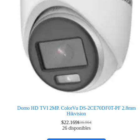
Domo HD TVI 2MP. ColorVu DS-2CE70DF0T-PF 2.8mm
Hikvision
$
22.169
$
36.964
26 disponibles