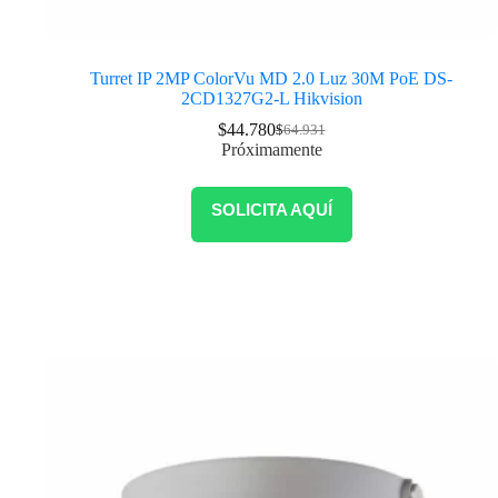
Turret IP 2MP ColorVu MD 2.0 Luz 30M PoE DS-
2CD1327G2-L Hikvision
$
44.780
$
64.931
Próximamente
SOLICITA AQUÍ