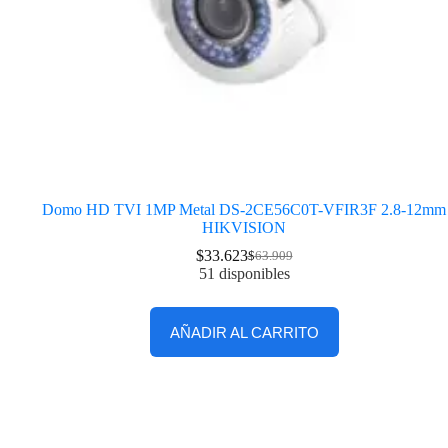
Domo HD TVI 1MP Metal DS-2CE56C0T-VFIR3F 2.8-12mm
HIKVISION
$
33.623
$
63.909
51 disponibles
AÑADIR AL CARRITO