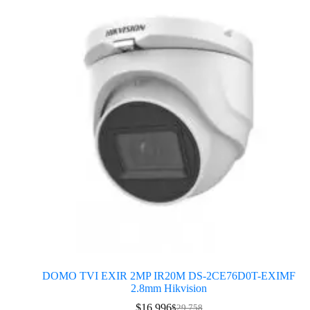
DOMO TVI EXIR 2MP IR20M DS-2CE76D0T-EXIMF
2.8mm Hikvision
$
16.996
$
29.758