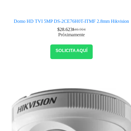
Domo HD TVI 5MP DS-2CE76H0T-ITMF 2.8mm Hikvision
$
28.623
$
46.904
Próximamente
SOLICITA AQUÍ