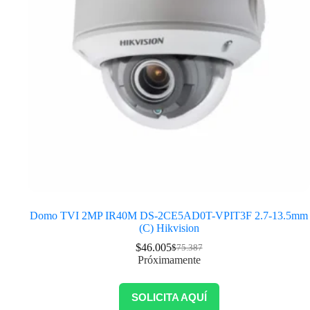
Domo TVI 2MP IR40M DS-2CE5AD0T-VPIT3F 2.7-13.5mm
(C) Hikvision
$
46.005
$
75.387
Próximamente
SOLICITA AQUÍ