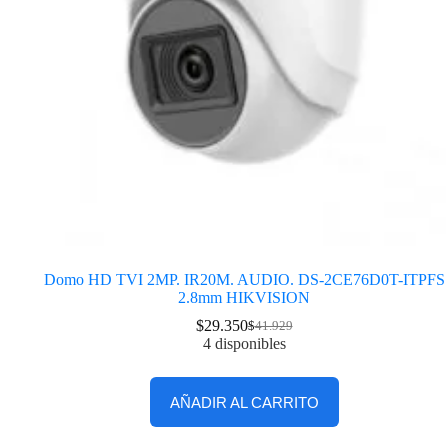
Domo HD TVI 2MP. IR20M. AUDIO. DS-2CE76D0T-ITPFS
2.8mm HIKVISION
$
29.350
$
41.929
4 disponibles
AÑADIR AL CARRITO