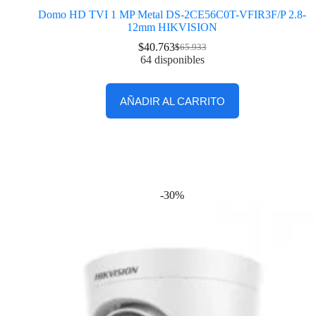
Domo HD TVI 1 MP Metal DS-2CE56C0T-VFIR3F/P 2.8-
12mm HIKVISION
$
40.763
$
65.933
64 disponibles
AÑADIR AL CARRITO
-30%