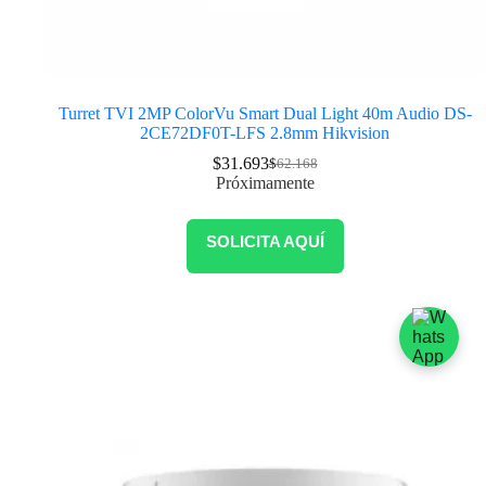
Turret TVI 2MP ColorVu Smart Dual Light 40m Audio DS-
2CE72DF0T-LFS 2.8mm Hikvision
$
31.693
$
62.168
Próximamente
SOLICITA AQUÍ