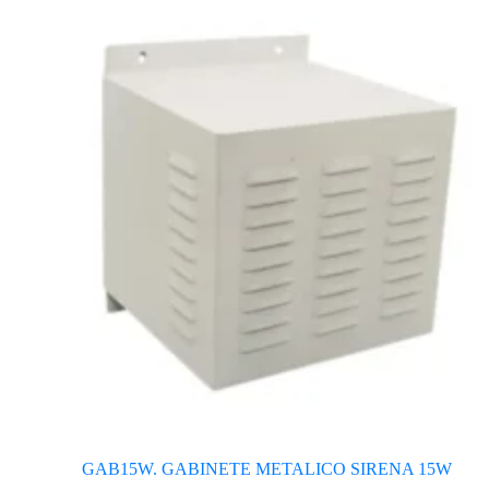
GAB15W. GABINETE METALICO SIRENA 15W