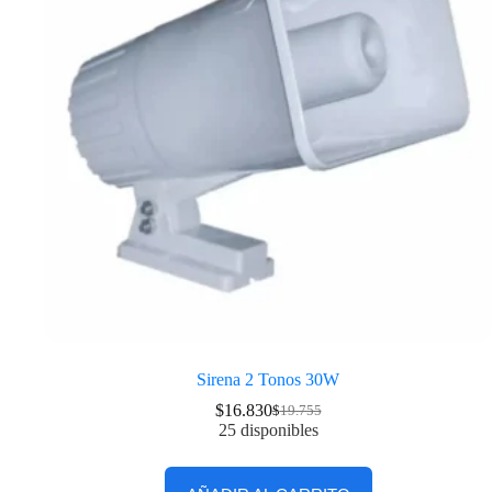
Sirena 2 Tonos 30W
$
16.830
$
19.755
25 disponibles