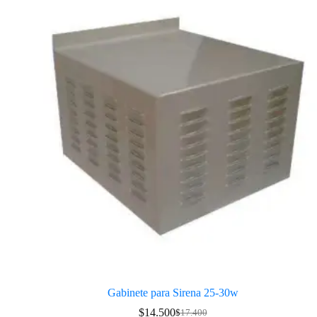
Gabinete para Sirena 25-30w
$
14.500
$
17.400