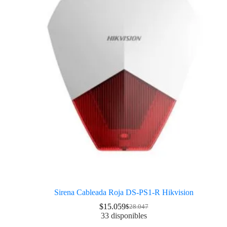
Sirena Cableada Roja DS-PS1-R Hikvision
$
15.059
$
28.047
33 disponibles