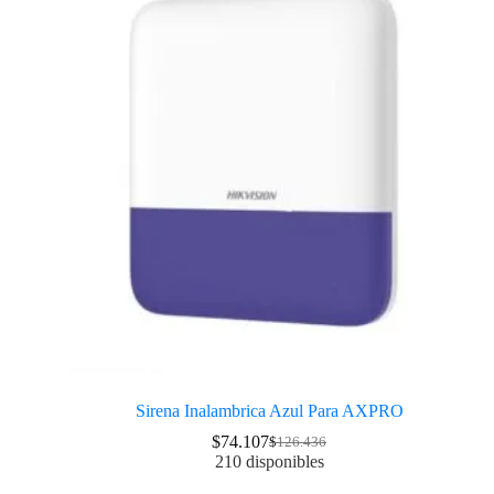
Sirena Inalambrica Azul Para AXPRO
$
74.107
$
126.436
210 disponibles