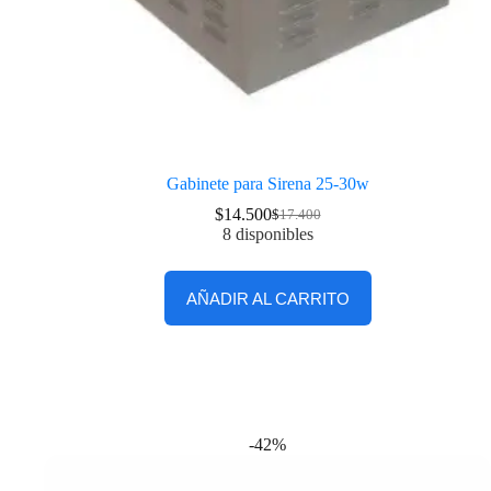
Gabinete para Sirena 25-30w
$
14.500
$
17.400
8 disponibles
AÑADIR AL CARRITO
-42%