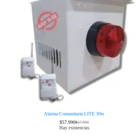
Alarma Comunitaria LITE 30w
$
57.990
$
67.990
Hay existencias