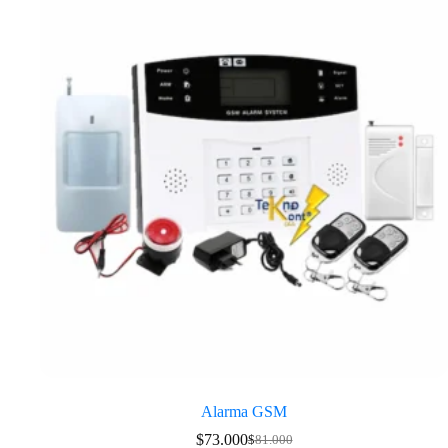
Alarma GSM
$
73.000
$
81.000