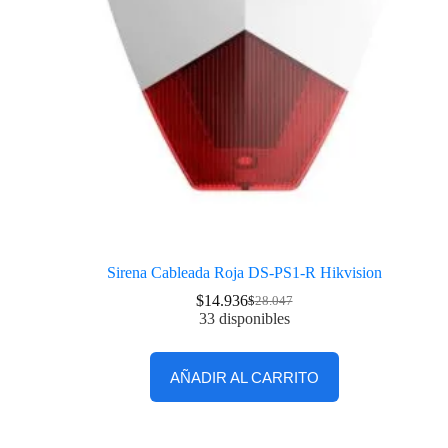
Sirena Cableada Roja DS-PS1-R Hikvision
$
14.936
$
28.047
33 disponibles
AÑADIR AL CARRITO