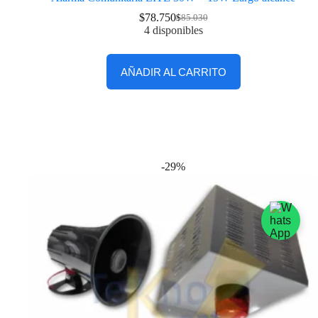
$
78.750
$
85.030
4 disponibles
AÑADIR AL CARRITO
-29%