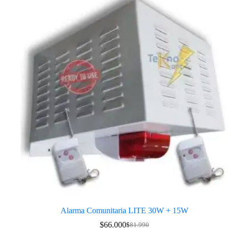
Alarma Comunitaria LITE 30W + 15W
$
66.000
$
81.990