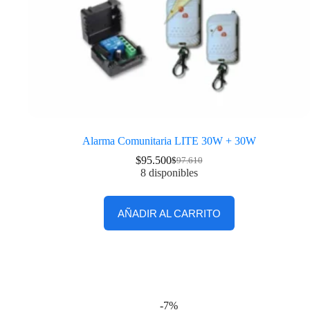
Alarma Comunitaria LITE 30W + 30W
$
95.500
$
97.610
8 disponibles
AÑADIR AL CARRITO
-7%