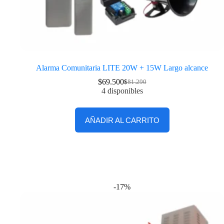
Alarma Comunitaria LITE 20W + 15W Largo alcance
$
69.500
$
81.290
4 disponibles
AÑADIR AL CARRITO
-17%