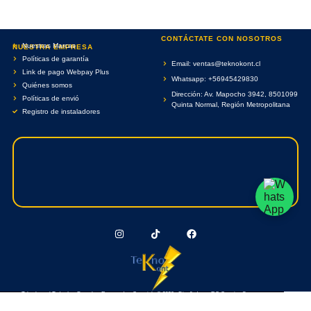
CONTÁCTATE CON NOSOTROS
Nuestras Marcas
NUESTRA EMPRESA
Políticas de garantía
Email: ventas@teknokont.cl
Link de pago Webpay Plus
Whatsapp: +56945429830
Quiénes somos
Dirección: Av. Mapocho 3942, 8501099
Políticas de envió
Quinta Normal, Región Metropolitana
Registro de instaladores
Teknokont.cl Todos Los Derechos Reservados. Copyright © 2026 - Diseñado por RC Creative Systems