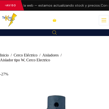
 errores en la web — estamos actualizando stock y precios.
Consul
AVISO
Inicio
/
Cerco Eléctrico
/
Aisladores
/
Aislador tipo W, Cerco Electrico
-27%