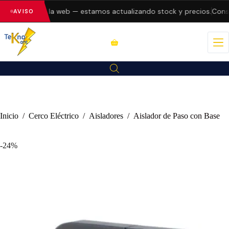
o errores en la web — estamos actualizando stock y precios.
Consul
AVISO
Inicio
/
Cerco Eléctrico
/
Aisladores
/
Aislador de Paso con Base
-24%