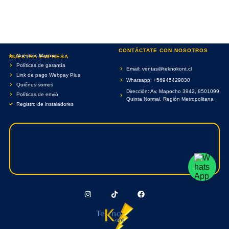
CONTÁCTATE CON NOSOTROS
Nuestras Marcas
NUESTRA EMPRESA
Políticas de garantía
Email: ventas@teknokont.cl
Link de pago Webpay Plus
Whatsapp: +56945429830
Quiénes somos
Dirección: Av. Mapocho 3942, 8501099
Políticas de envió
Quinta Normal, Región Metropolitana
Registro de instaladores