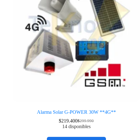
Alarma Solar G-POWER 30W **4G**
$
219.400
$
299.990
14 disponibles