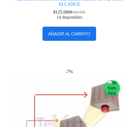
ALCANCE
$
125.000
$
162.550
14 disponibles
AÑADIR AL CARRITO
-7%