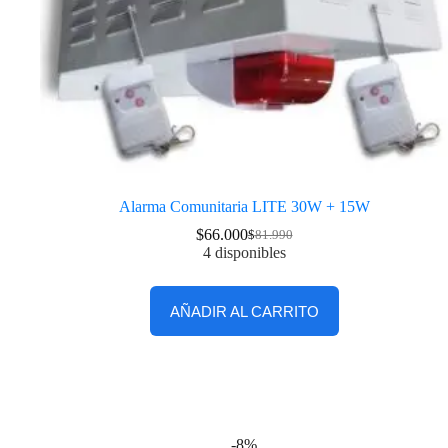
Alarma Comunitaria LITE 30W + 15W
$
66.000
$
81.990
4 disponibles
AÑADIR AL CARRITO
-8%