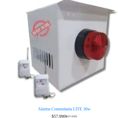
Alarma Comunitaria LITE 30w
$
57.990
$
67.990