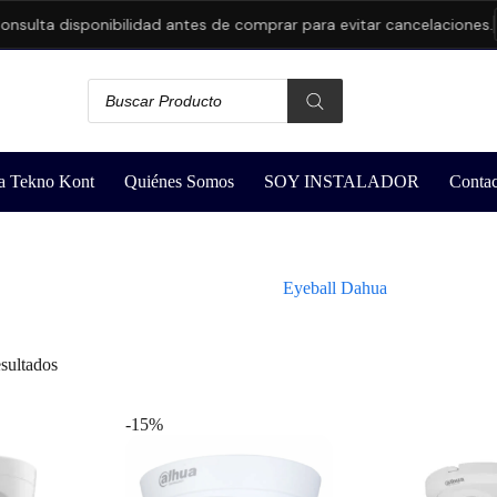
ta disponibilidad antes de comprar para evitar cancelaciones.
a Tekno Kont
Quiénes Somos
SOY INSTALADOR
Contac
Eyeball Dahua
sultados
-15%