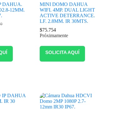
P DAHUA.
MINI DOMO DAHUA
O2.8-12MM.
WIFI. 4MP. DUAL LIGHT
.
ACTIVE DETERRANCE.
LF. 2.8MM. IR 30MTS.
60
$
75.754
Próximamente
QUÍ
SOLICITA AQUÍ