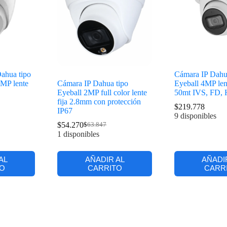
hua tipo
Cámara IP Dahu
 2MP lente
Cámara IP Dahua tipo
Eyeball 4MP lent
Eyeball 2MP full color lente
50mt IVS, FD, 
fija 2.8mm con protección
$
219.778
IP67
9 disponibles
$
54.270
$
63.847
1 disponibles
AL
AÑADIR AL
AÑADI
O
CARRITO
CARR