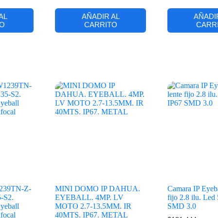
AL
AÑADIR AL
AÑADI
O
CARRITO
CARR
39TN-Z-
MINI DOMO IP DAHUA.
Camara IP Eyeba
-S2.
EYEBALL. 4MP. LV
fijo 2.8 ilu. Le
yeball
MOTO 2.7-13.5MM. IR
SMD 3.0
ifocal
40MTS. IP67. METAL