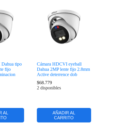
Dahua tipo
Cámara HDCVI eyeball
e fijo
Dahua 2MP lente fijo 2.8mm
minacion
Active deterrence dob
$
68.779
2 disponibles
R AL
AÑADIR AL
ITO
CARRITO