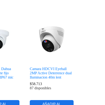
 Dahua
Camara HDCVI Eyeball
e fijo
2MP Active Deterrence dual
IP67 mic
Iluminacion 40m lent
$
58.713
87 disponibles
R AL
AÑADIR AL