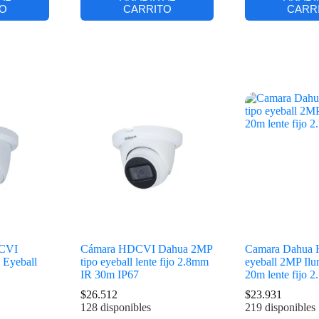
O
CARRITO
CARR
DCVI
Cámara HDCVI Dahua 2MP
Camara Dahua 
R Eyeball
tipo eyeball lente fijo 2.8mm
eyeball 2MP Ilu
IR 30m IP67
20m lente fijo 2.
$
26.512
$
23.931
128 disponibles
219 disponibles