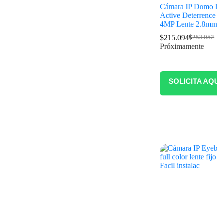
Cámara IP Domo 
Active Deterrenc
4MP Lente 2.8
$
215.094
$
253.052
Próximamente
SOLICITA AQ