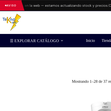
o errores en la web — estamos actualizando stock y precios.
Consul
AVISO
Inicio
Tiend
☰ EXPLORAR CATÁLOGO
Filtrar por Marca
Mostrando 1–28 de 37 re