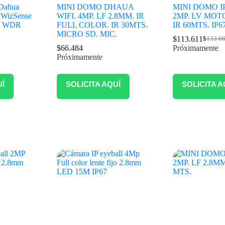
Dahua
MINI DOMO DHAUA
MINI DOMO I
e WizSense
WIFI. 4MP. LF 2.8MM. IR
2MP. LV MOT
mm WDR
FULL COLOR. IR 30MTS.
IR 60MTS. IP67
MICRO SD. MIC.
$
113.611
$
133.6
$
66.484
Próximamente
Próximamente
UÍ
SOLICITA AQUÍ
SOLICITA A