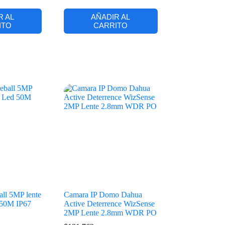
R AL
AÑADIR AL
ITO
CARRITO
ll 5MP lente
Camara IP Domo Dahua
d 50M IP67
Active Deterrence WizSense
2MP Lente 2.8mm WDR PO