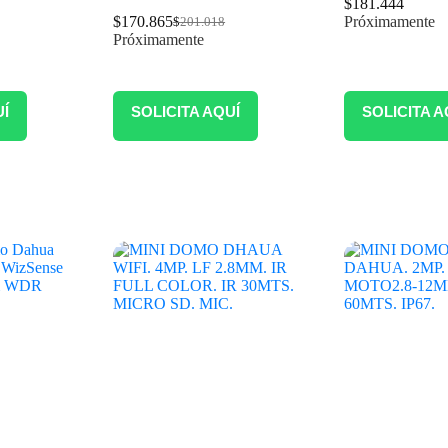
$
181.444
$
170.865
Próximamente
$
201.018
Próximamente
UÍ
SOLICITA AQUÍ
SOLICITA A