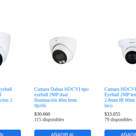
yeball
Camara Dahua HDCVI tipo
Camara HDCVI
l
eyeball 2MP dual
Eyeball 2MP lent
acion 2
Iluminación 40m lente
2.8mm IR 60mt 
fijoS6.
inco
$
30.660
$
33.055
115 disponibles
79 disponibles
AL
AÑADIR AL
AÑADI