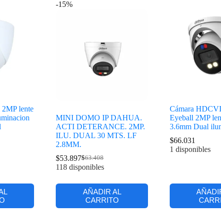
-15%
 2MP lente
Cámara HDCVI 
luminacion
MINI DOMO IP DAHUA.
Eyeball 2MP lent
l
ACTI DETERANCE. 2MP.
3.6mm Dual ilu
ILU. DUAL 30 MTS. LF
$
66.031
2.8MM.
1 disponibles
$
53.897
$
63.408
118 disponibles
AL
AÑADIR AL
AÑADI
O
CARRITO
CARR