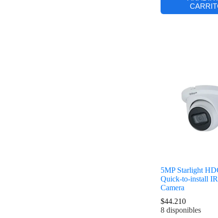
CARRIT
5MP Starlight H
Quick-to-install I
Camera
$
44.210
8 disponibles