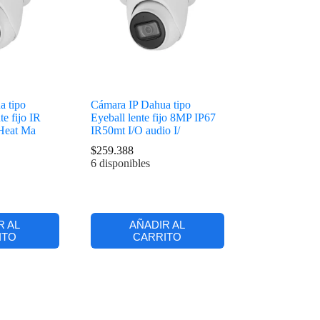
a tipo
Cámara IP Dahua tipo
e fijo IR
Eyeball lente fijo 8MP IP67
Heat Ma
IR50mt I/O audio I/
$
259.388
6 disponibles
R AL
AÑADIR AL
ITO
CARRITO