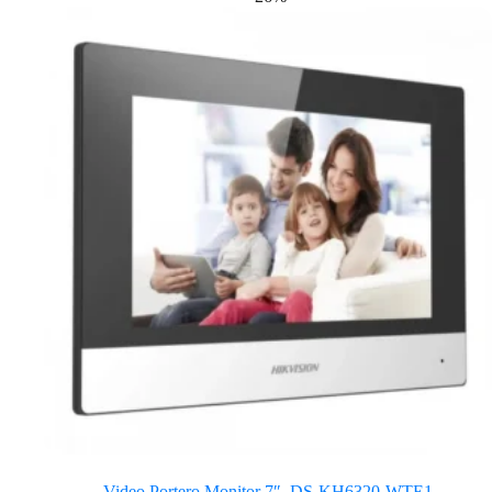
Video Portero Monitor 7″. DS-KH6320-WTE1