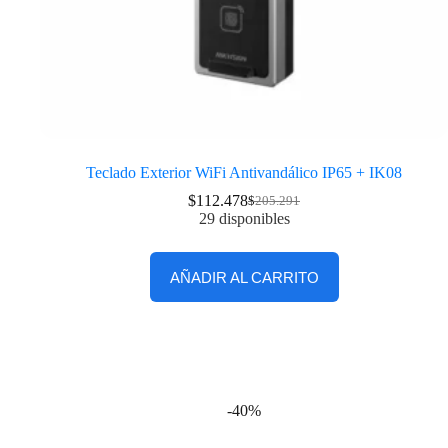
Teclado Exterior WiFi Antivandálico IP65 + IK08
$
112.478
$
205.291
29 disponibles
AÑADIR AL CARRITO
-40%