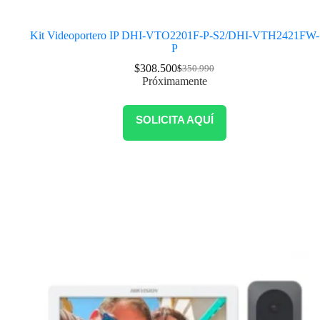
Kit Videoportero IP DHI-VTO2201F-P-S2/DHI-VTH2421FW-
P
$
308.500
$
350.990
Próximamente
SOLICITA AQUÍ