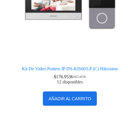
Kit De Video Portero IP DS-KIS603-P (C) Hikvision
$
176.953
$
367.878
12 disponibles
AÑADIR AL CARRITO