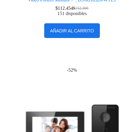
$
112.454
$
152.300
151 disponibles
AÑADIR AL CARRITO
-52%