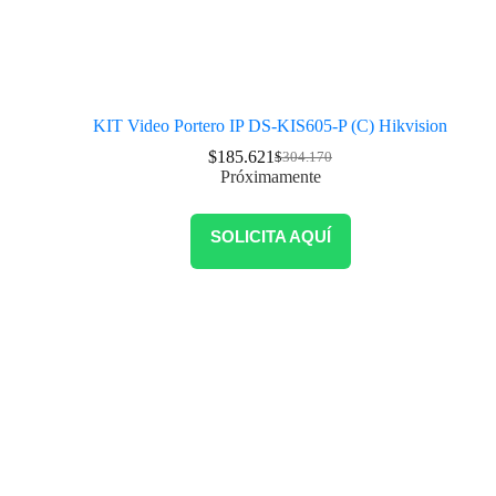
KIT Video Portero IP DS-KIS605-P (C) Hikvision
$
185.621
$
304.170
Próximamente
SOLICITA AQUÍ