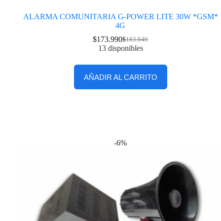
ALARMA COMUNITARIA G-POWER LITE 30W *GSM*
4G
$
173.990
$
183.640
13 disponibles
AÑADIR AL CARRITO
-6%