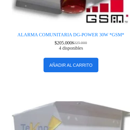
ALARMA COMUNITARIA DG-POWER 30W *GSM*
$
205.000
$
225.000
4 disponibles
AÑADIR AL CARRITO