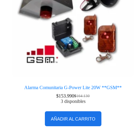
Alarma Comunitaria G-Power Lite 20W **GSM**
$
153.990
$
164.130
3 disponibles
AÑADIR AL CARRITO