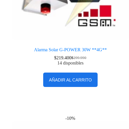
Alarma Solar G-POWER 30W **4G**
$
219.400
$
299.990
14 disponibles
AÑADIR AL CARRITO
-10%