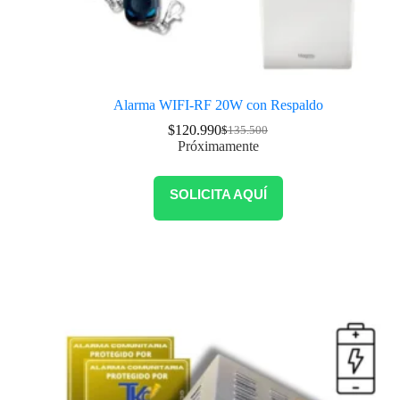
Alarma WIFI-RF 20W con Respaldo
$
120.990
$
135.500
Próximamente
SOLICITA AQUÍ