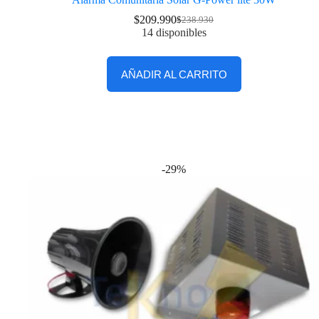
$
209.990
$
238.930
14 disponibles
AÑADIR AL CARRITO
-29%