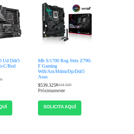
0 Ud Ddr5
Mb S/1700 Rog Strix Z790-
b-C/Red
F Gaming
Wifi/Atx/Hdmi/Dp/Ddr5
Asus
40
$
539.325
$
634.500
Próximamente
QUÍ
SOLICITA AQUÍ