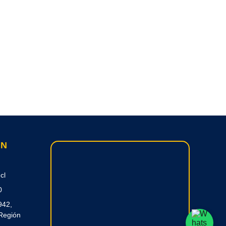
ON
cl
0
942,
Región