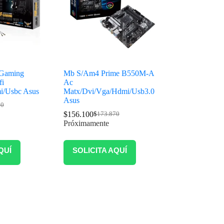
Gaming
Mb S/Am4 Prime B550M-A
fi
Ac
i/Usbc Asus
Matx/Dvi/Vga/Hdmi/Usb3.0
Asus
00
$
156.100
$
173.870
Próximamente
QUÍ
SOLICITA AQUÍ