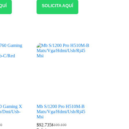
QUÍ
SOLICITA AQUÍ
0 Gaming X
Mb S/1200 Pro H510M-B
p/Dmi/Usb-
Matx/Vga/Hdmi/Usb/Rj45
Msi
$
92.735
00
$
109.100