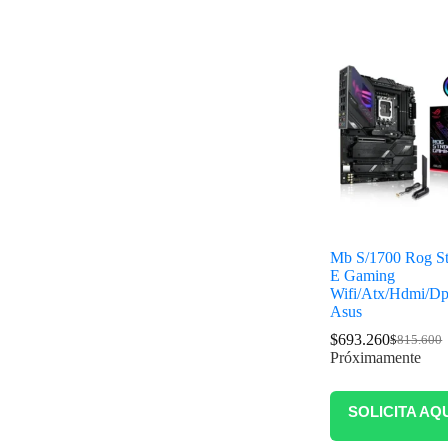
Mb S/1700 Rog St
E Gaming
Wifi/Atx/Hdmi/D
Asus
$
693.260
$
815.600
Próximamente
SOLICITA AQ