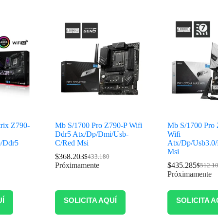
rix Z790-
Mb S/1700 Pro Z790-P Wifi
Mb S/1700 Pro
Ddr5 Atx/Dp/Dmi/Usb-
Wifi
p/Ddr5
C/Red Msi
Atx/Dp/Usb3.0/
Msi
$
368.203
$
433.180
Próximamente
$
435.285
$
512.1
Próximamente
UÍ
SOLICITA AQUÍ
SOLICITA A