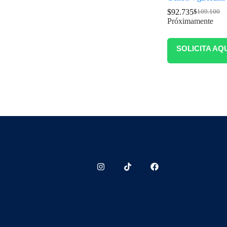
$
92.735
$
109.100
Próximamente
SOLICITA AQ