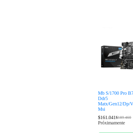
Mb S/1700 Pro B
Ddr5
Matx/Gen12/Dp/
Msi
$
161.041
$
189.460
Próximamente