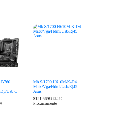
 B760
Mb S/1700 H610M-K-D4
Matx/Vga/Hdmi/Usb/Rj45
/Dp/Usb C
Asus
$
121.669
$
143.139
Próximamente
80