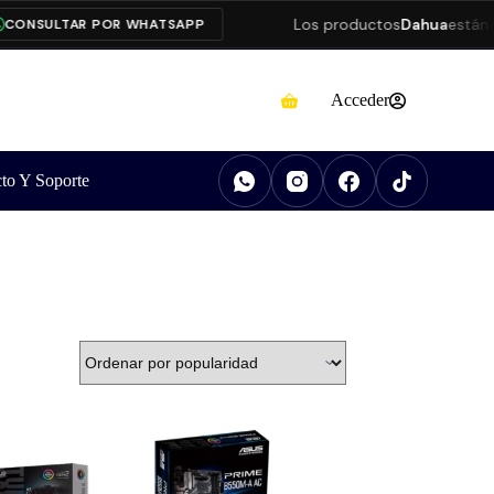
Los productos
Dahua
están pres
SULTAR POR WHATSAPP
Acceder
to Y Soporte