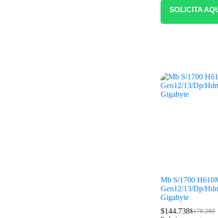
SOLICITA AQ
Mb S/1700 H610
Gen12/13/Dp/Hdm
Gigabyte
$
144.738
$
170.280