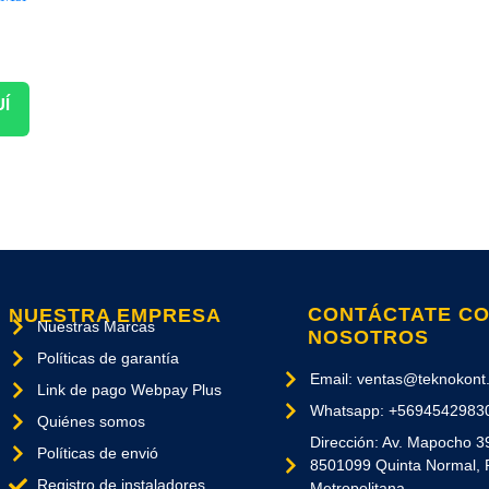
UÍ
CONTÁCTATE C
NUESTRA EMPRESA
Nuestras Marcas
NOSOTROS
Políticas de garantía
Email: ventas@teknokont.
Link de pago Webpay Plus
Whatsapp: +5694542983
Quiénes somos
Dirección: Av. Mapocho 3
Políticas de envió
8501099 Quinta Normal, 
Registro de instaladores
Metropolitana