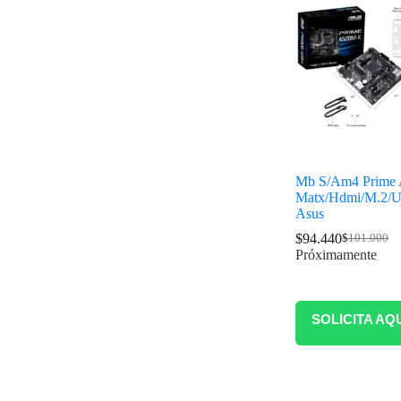
Mb S/Am4 Prime
Matx/Hdmi/M.2/U
Asus
$
94.440
$
101.000
Próximamente
SOLICITA AQ