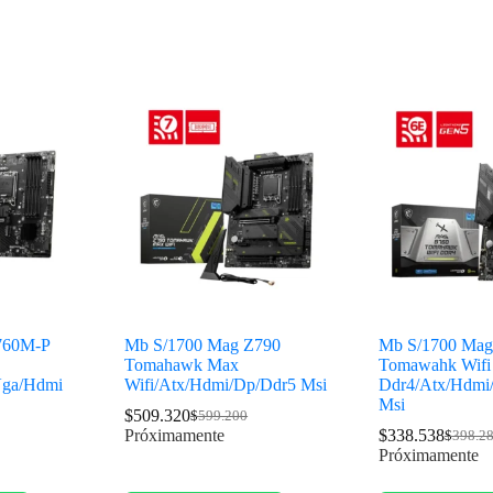
760M-P
Mb S/1700 Mag Z790
Mb S/1700 Mag
Tomahawk Max
Tomawahk Wifi
Vga/Hdmi
Wifi/Atx/Hdmi/Dp/Ddr5 Msi
Ddr4/Atx/Hdmi
Msi
$
509.320
$
599.200
Próximamente
$
338.538
$
398.2
Próximamente