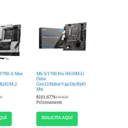
 Z790-A Max
Mb S/1700 Pro H610M-G
Ddr4
Rj45/M.2
Gen12/Hdmi/Vga/Dp/Rj45
Msi
$
101.677
00
$
119.620
Próximamente
QUÍ
SOLICITA AQUÍ