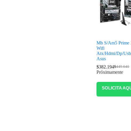
Mb S/Am5 Prime
Wifi
Atx/Hdmi/Dp/Usb
Asus
$
382.194
$
449.640
Próximamente
SOLICITA AQ