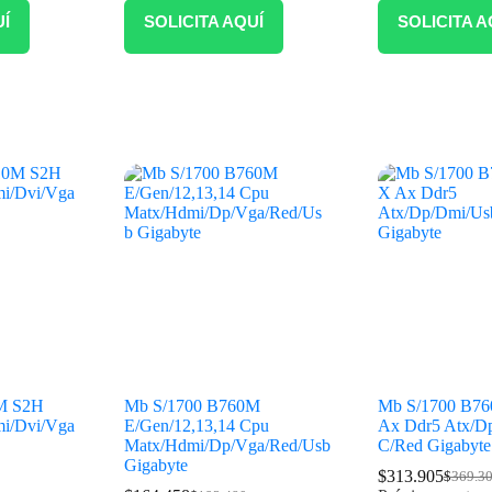
UÍ
SOLICITA AQUÍ
SOLICITA A
M S2H
Mb S/1700 B760M
Mb S/1700 B76
i/Dvi/Vga
E/Gen/12,13,14 Cpu
Ax Ddr5 Atx/D
Matx/Hdmi/Dp/Vga/Red/Usb
C/Red Gigabyte
Gigabyte
$
313.905
$
369.3