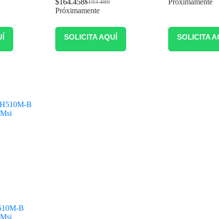
$
164.458
Próximamente
$
193.480
Próximamente
UÍ
SOLICITA AQUÍ
SOLICITA A
H510M-B
 Msi