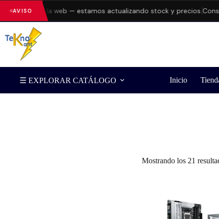
rrores en la web — estamos actualizando stock y precios.
Consulta 
AVISO
Inicio
Tiend
☰ EXPLORAR CATÁLOGO
Filtrar por Marca
Mostrando los 21 resulta