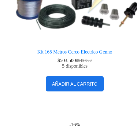
Kit 165 Metros Cerco Electrico Genno
$
503.500
$
648.000
5 disponibles
AÑADIR AL CARRITO
-16%