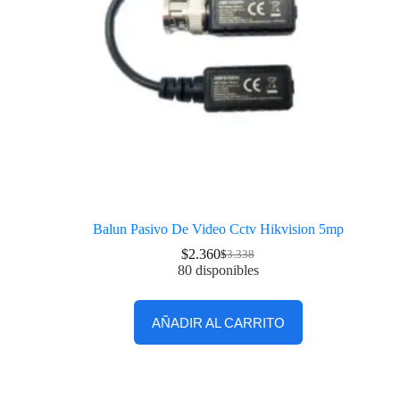
Balun Pasivo De Video Cctv Hikvision 5mp
$
2.360
$
3.338
80 disponibles
AÑADIR AL CARRITO