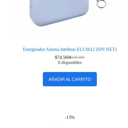
Energizador Alarma Intelbras ELC6012 (SIN NET)
$
74.560
$
105.065
6 disponibles
AÑADIR AL CARRITO
-13%