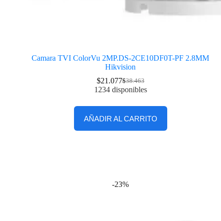
Camara TVI ColorVu 2MP.DS-2CE10DF0T-PF 2.8MM
Hikvision
$
21.077
$
38.463
1234 disponibles
AÑADIR AL CARRITO
-23%