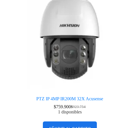
PTZ IP 4MP IR200M 32X Acusense
$
759.900
$
923.754
1 disponibles