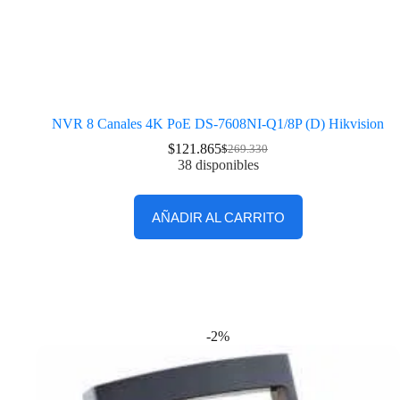
NVR 8 Canales 4K PoE DS-7608NI-Q1/8P (D) Hikvision
$
121.865
$
269.330
38 disponibles
AÑADIR AL CARRITO
-2%