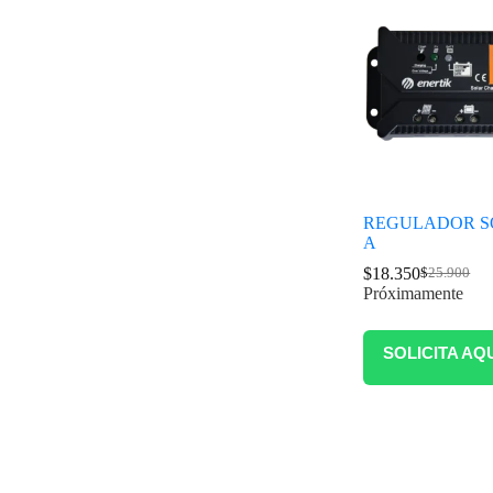
REGULADOR S
A
$
18.350
$
25.900
Próximamente
SOLICITA AQ