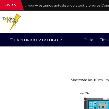
 errores en la web — estamos actualizando stock y precios.
Consult
AVISO
Inicio
Tiend
☰ EXPLORAR CATÁLOGO
Filtrar por Marca
Mostrando los 10 resulta
-28%