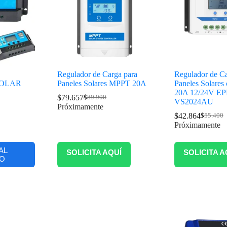
Regulador de Carga para
Regulador de Ca
OLAR
Paneles Solares MPPT 20A
Paneles Solare
20A 12/24V E
$
79.657
$
89.900
VS2024AU
Próximamente
$
42.864
$
55.400
Próximamente
AL
SOLICITA AQUÍ
SOLICITA A
O