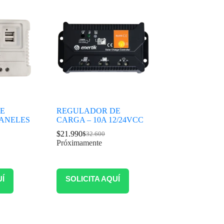
E
REGULADOR DE
PANELES
CARGA – 10A 12/24VCC
$
21.990
$
32.600
Próximamente
UÍ
SOLICITA AQUÍ