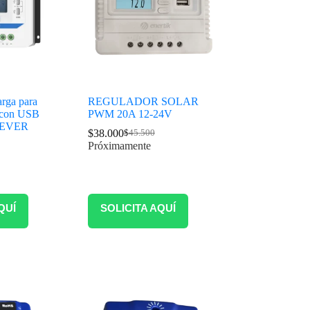
rga para
REGULADOR SOLAR
s con USB
PWM 20A 12-24V
PEVER
$
38.000
$
45.500
Próximamente
QUÍ
SOLICITA AQUÍ