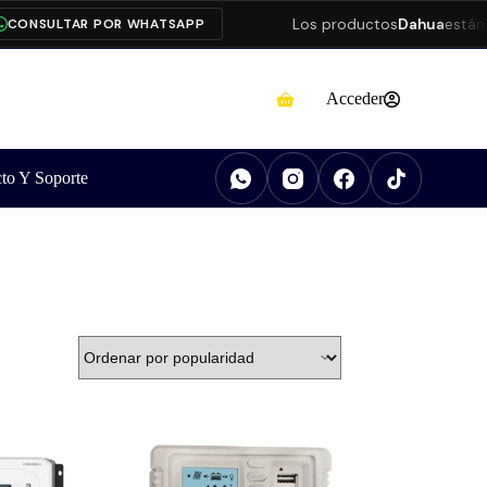
Los productos
Dahua
están pr
ONSULTAR POR WHATSAPP
Acceder
to Y Soporte