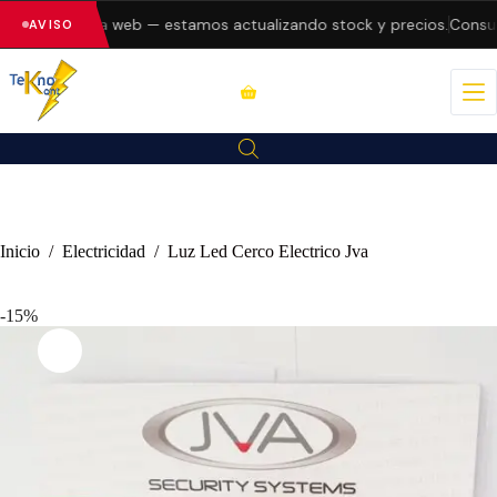
errores en la web — estamos actualizando stock y precios.
Consulta
AVISO
Inicio
/
Electricidad
/
Luz Led Cerco Electrico Jva
-15%