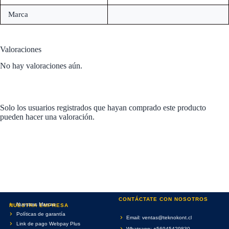
Marca
Valoraciones
No hay valoraciones aún.
Solo los usuarios registrados que hayan comprado este producto
pueden hacer una valoración.
CONTÁCTATE CON NOSOTROS
Nuestras Marcas
NUESTRA EMPRESA
Políticas de garantía
Email: ventas@teknokont.cl
Link de pago Webpay Plus
Whatsapp: +56945429830