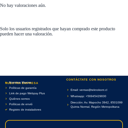
No hay valoraciones aún.
Solo los usuarios registrados que hayan comprado este producto
pueden hacer una valoración.
CONTÁCTATE CON NOSOTROS
Nuestras Marcas
NUESTRA EMPRESA
Políticas de garantía
Email: ventas@teknokont.cl
Link de pago Webpay Plus
Whatsapp: +56945429830
Quiénes somos
Dirección: Av. Mapocho 3942, 8501099
Políticas de envió
Quinta Normal, Región Metropolitana
Registro de instaladores