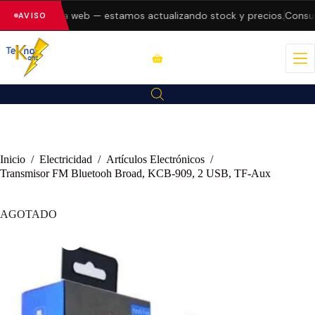
 errores en la web — estamos actualizando stock y precios.
Consult
AVISO
Inicio
/
Electricidad
/
Artículos Electrónicos
/
Transmisor FM Bluetooh Broad, KCB-909, 2 USB, TF-Aux
AGOTADO