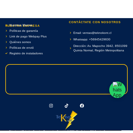
CONTÁCTATE CON NOSOTROS
Nuestras Marcas
NUESTRA EMPRESA
Políticas de garantía
Email: ventas@teknokont.cl
Link de pago Webpay Plus
Whatsapp: +56945429830
Quiénes somos
Dirección: Av. Mapocho 3942, 8501099
Políticas de envió
Quinta Normal, Región Metropolitana
Registro de instaladores
Teknokont.cl Todos Los Derechos Reservados. Copyright © 2026 - Diseñado por RC Creative Systems