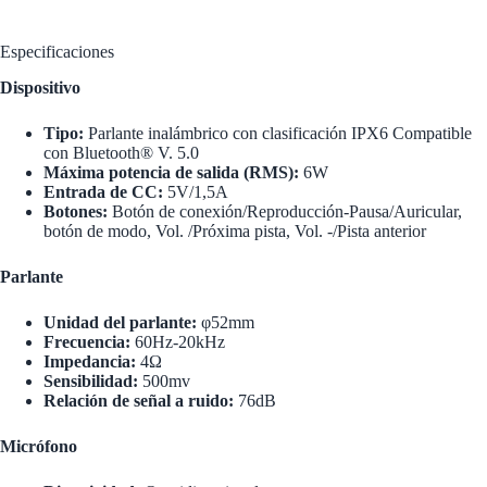
Especificaciones
Dispositivo
Tipo:
Parlante inalámbrico con clasificación IPX6 Compatible
con Bluetooth® V. 5.0
Máxima potencia de salida (RMS):
6W
Entrada de CC:
5V/1,5A
Botones:
Botón de conexión/Reproducción-Pausa/Auricular,
botón de modo, Vol. /Próxima pista, Vol. -/Pista anterior
Parlante
Unidad del parlante:
φ52mm
Frecuencia:
60Hz-20kHz
Impedancia:
4Ω
Sensibilidad:
500mv
Relación de señal a ruido:
76dB
Micrófono