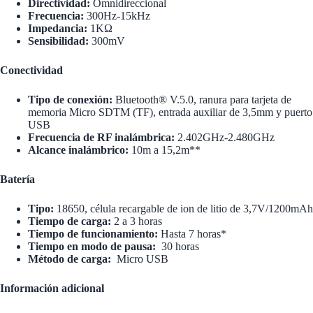
Directividad:
Omnidireccional
Frecuencia:
300Hz-15kHz
Impedancia:
1KΩ
Sensibilidad:
300mV
Conectividad
Tipo de conexión:
Bluetooth® V.5.0, ranura para tarjeta de
memoria Micro SDTM (TF), entrada auxiliar de 3,5mm y puerto
USB
Frecuencia de RF inalámbrica:
2.402GHz-2.480GHz
Alcance inalámbrico:
10m a 15,2m**
Batería
Tipo:
18650, célula recargable de ion de litio de 3,7V/1200mAh
Tiempo de carga:
2 a 3 horas
Tiempo de funcionamiento:
Hasta 7 horas*
Tiempo en modo de pausa:
30 horas
Método de carga:
Micro USB
Información adicional