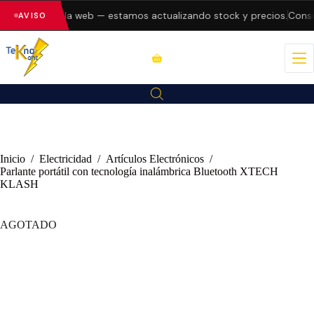
 errores en la web — estamos actualizando stock y precios.
Consult
AVISO
Inicio
/
Electricidad
/
Artículos Electrónicos
/
Parlante portátil con tecnología inalámbrica Bluetooth XTECH
KLASH
AGOTADO