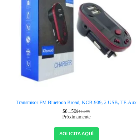
Transmisor FM Bluetooh Broad, KCB-909, 2 USB, TF-Aux
$
8.150
$
11.600
Próximamente
SOLICITA AQUÍ