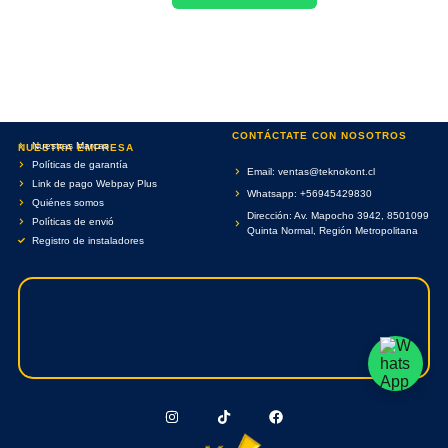
CONTÁCTATE CON NOSOTROS
Nuestras Marcas
NUESTRA EMPRESA
Políticas de garantía
Email: ventas@teknokont.cl
Link de pago Webpay Plus
Whatsapp: +56945429830
Quiénes somos
Dirección: Av. Mapocho 3942, 8501099
Políticas de envió
Quinta Normal, Región Metropolitana
Registro de instaladores