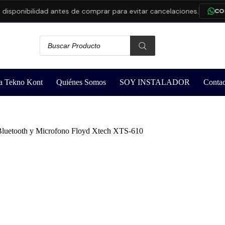
onibilidad antes de comprar para evitar cancelaciones.
CONSUL
a Tekno Kont
Quiénes Somos
SOY INSTALADOR
Contac
n Bluetooth y Microfono Floyd Xtech XTS-610