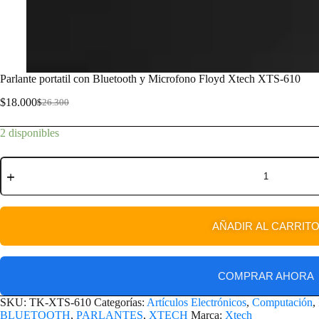
Parlante portatil con Bluetooth y Microfono Floyd Xtech XTS-610
$
18.000
$
26.300
2 disponibles
AÑADIR AL CARRIT
COMPRAR AHORA
SKU:
TK-XTS-610
Categorías:
Artículos Electrónicos
,
Computación
,
BLUETOOTH
,
PARLANTES
,
XTECH
Marca:
Xtech