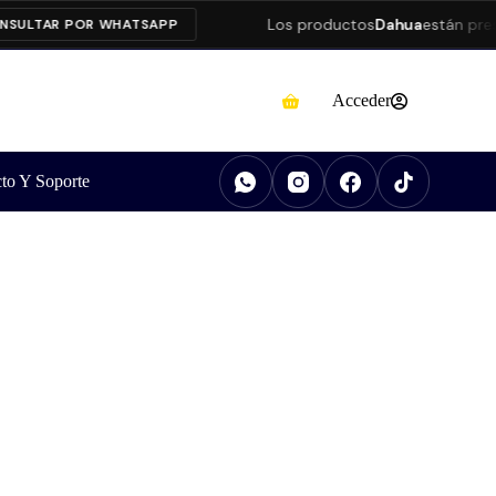
Los productos
Dahua
están presenta
TAR POR WHATSAPP
Acceder
to Y Soporte