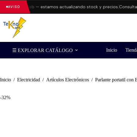
es en la web — estamos actualizando stock y precios.
Consulta disp
AVISO
Inicio
Tiend
☰ EXPLORAR CATÁLOGO
Inicio
/
Electricidad
/
Artículos Electrónicos
/
Parlante portatil co
-32%