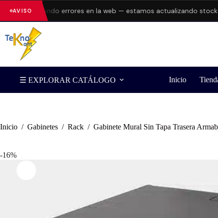
n presentando errores en la web — estamos actualizando stock y pr
AVISO
Inicio
Tiend
☰ EXPLORAR CATÁLOGO
Inicio
/
Gabinetes
/
Rack
/
Gabinete Mural Sin Tapa Trasera Armab
-16%