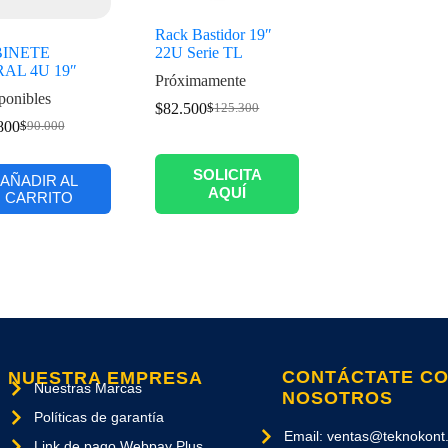
Rack Bastidor 19″
INETE
22U Serie TL
AL 4U 19″
Próximamente
ponibles
$
82.500
$
125.300
800
$
90.000
SOLICITA
AÑADIR AL
AQUÍ
CARRITO
CONTÁCTATE C
NUESTRA EMPRESA
Nuestras Marcas
NOSOTROS
Políticas de garantía
Email: ventas@teknokont.
Link de pago Webpay Plus