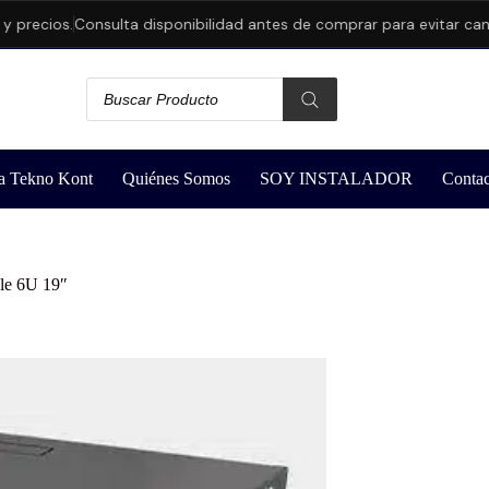
ecios.
Consulta disponibilidad antes de comprar para evitar cancela
a Tekno Kont
Quiénes Somos
SOY INSTALADOR
Contac
le 6U 19″