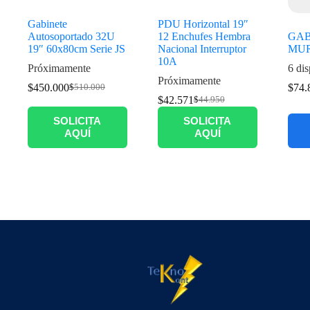
Gabinete
PDU Horizontal 19″
Autosoportado 32U
12 Enchufes Hembra
GAB
19″ 60x80cm Serie JS
Nacional Interruptor
MUR
10A
Próximamente
6 dis
Próximamente
$
450.000
$
74.
$
510.000
$
42.571
$
44.950
SOLICITA
SOLICITA
AQUÍ
AQUÍ