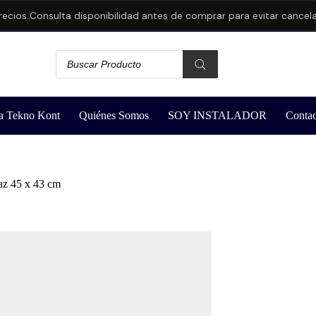
os.
Consulta disponibilidad antes de comprar para evitar cancelacio
a Tekno Kont
Quiénes Somos
SOY INSTALADOR
Contac
az 45 x 43 cm