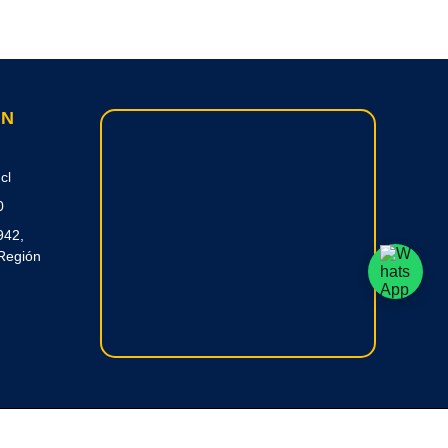
ON
cl
0
942,
Región
 RC Creative Systems