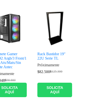
nete Gamer
Rack Bastidor 19″
2 Argb/3 Front/1
22U Serie TL
 Atx/Matx/Sin
Próximamente
te Antec
$
82.500
$
125.300
imamente
048
$
98.880
SOLICITA
SOLICITA
AQUÍ
AQUÍ