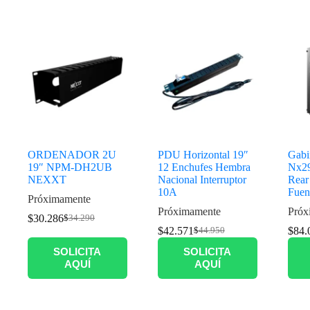
Productos relacionados
ORDENADOR 2U
PDU Horizontal 19″
Gabi
19″ NPM-DH2UB
12 Enchufes Hembra
Nx29
NEXXT
Nacional Interruptor
Rear
10A
Fuen
Próximamente
Próximamente
Próx
$
30.286
$
34.290
$
42.571
$
84.
$
44.950
SOLICITA
SOLICITA
AQUÍ
AQUÍ