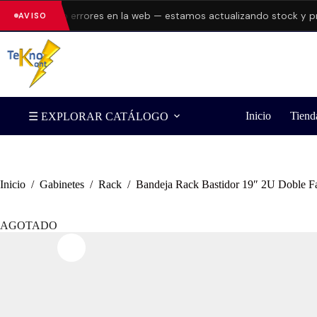
resentando errores en la web — estamos actualizando stock y preci
AVISO
Inicio
Tiend
☰ EXPLORAR CATÁLOGO
Inicio
/
Gabinetes
/
Rack
/
Bandeja Rack Bastidor 19″ 2U Doble F
AGOTADO