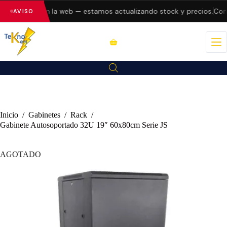
do errores en la web — estamos actualizando stock y precios.
Consu
AVISO
Inicio
/
Gabinetes
/
Rack
/
Gabinete Autosoportado 32U 19″ 60x80cm Serie JS
AGOTADO