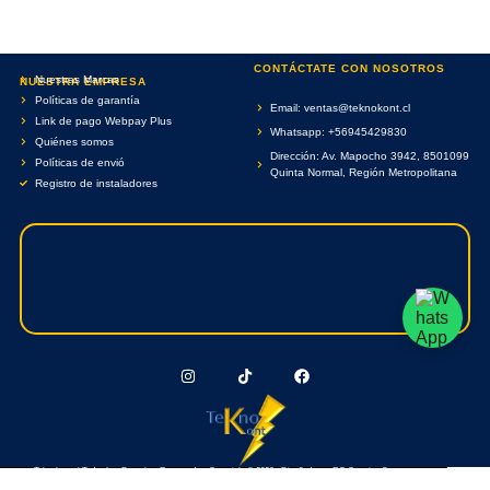
CONTÁCTATE CON NOSOTROS
Nuestras Marcas
NUESTRA EMPRESA
Políticas de garantía
Email: ventas@teknokont.cl
Link de pago Webpay Plus
Whatsapp: +56945429830
Quiénes somos
Dirección: Av. Mapocho 3942, 8501099
Políticas de envió
Quinta Normal, Región Metropolitana
Registro de instaladores
Teknokont.cl Todos Los Derechos Reservados. Copyright © 2026 - Diseñado por RC Creative Systems