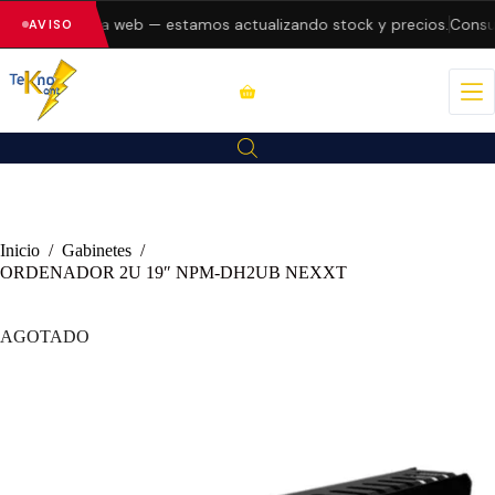
 errores en la web — estamos actualizando stock y precios.
Consult
AVISO
Inicio
/
Gabinetes
/
ORDENADOR 2U 19″ NPM-DH2UB NEXXT
AGOTADO