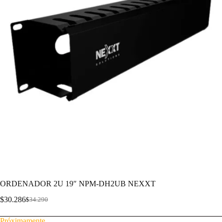
ORDENADOR 2U 19″ NPM-DH2UB NEXXT
$
30.286
$
34.290
Próximamente