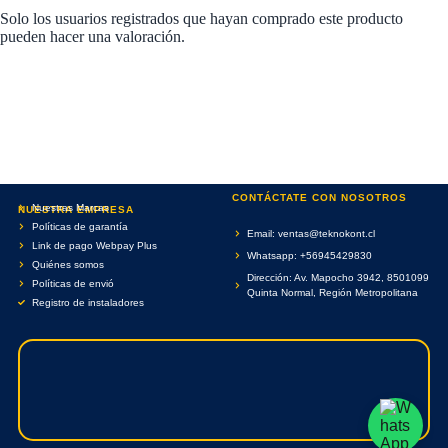
Solo los usuarios registrados que hayan comprado este producto
pueden hacer una valoración.
CONTÁCTATE CON NOSOTROS
Nuestras Marcas
NUESTRA EMPRESA
Políticas de garantía
Email: ventas@teknokont.cl
Link de pago Webpay Plus
Whatsapp: +56945429830
Quiénes somos
Dirección: Av. Mapocho 3942, 8501099
Políticas de envió
Quinta Normal, Región Metropolitana
Registro de instaladores