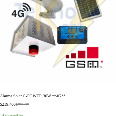
Alarma Solar G-POWER 30W **4G**
$
219.400
$
299.990
14 disponibles