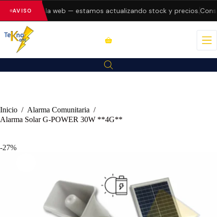
o errores en la web — estamos actualizando stock y precios.
Consul
AVISO
Inicio
/
Alarma Comunitaria
/
Alarma Solar G-POWER 30W **4G**
-27%