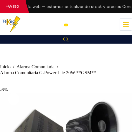
o errores en la web — estamos actualizando stock y precios.
Consul
AVISO
Inicio
/
Alarma Comunitaria
/
Alarma Comunitaria G-Power Lite 20W **GSM**
-6%