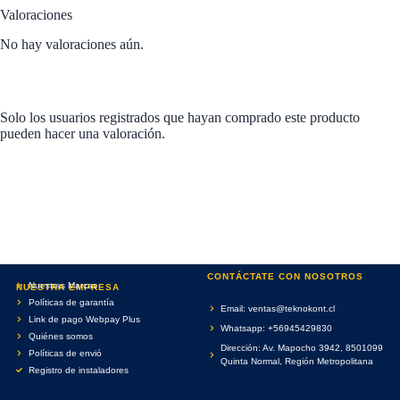
Valoraciones
No hay valoraciones aún.
Solo los usuarios registrados que hayan comprado este producto
pueden hacer una valoración.
CONTÁCTATE CON NOSOTROS
Nuestras Marcas
NUESTRA EMPRESA
Políticas de garantía
Email: ventas@teknokont.cl
Link de pago Webpay Plus
Whatsapp: +56945429830
Quiénes somos
Dirección: Av. Mapocho 3942, 8501099
Políticas de envió
Quinta Normal, Región Metropolitana
Registro de instaladores