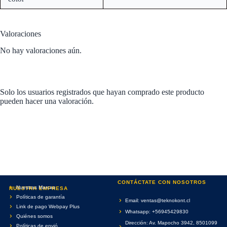
Valoraciones
No hay valoraciones aún.
Solo los usuarios registrados que hayan comprado este producto
pueden hacer una valoración.
CONTÁCTATE CON NOSOTROS
Nuestras Marcas
NUESTRA EMPRESA
Políticas de garantía
Email: ventas@teknokont.cl
Link de pago Webpay Plus
Whatsapp: +56945429830
Quiénes somos
Dirección: Av. Mapocho 3942, 8501099
Políticas de envió