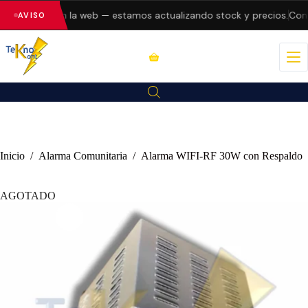
do errores en la web — estamos actualizando stock y precios.
Consu
AVISO
Inicio
/
Alarma Comunitaria
/
Alarma WIFI-RF 30W con Respaldo
AGOTADO