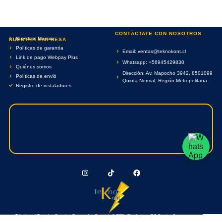
CONTÁCTATE CON NOSOTROS
Nuestras Marcas
NUESTRA EMPRESA
Políticas de garantía
Email: ventas@teknokont.cl
Link de pago Webpay Plus
Whatsapp: +56945429830
Quiénes somos
Dirección: Av. Mapocho 3942, 8501099
Políticas de envió
Quinta Normal, Región Metropolitana
Registro de instaladores
Teknokont.cl Todos Los Derechos Reservados. Copyright © 2026 - Diseñado por RC Creative Systems