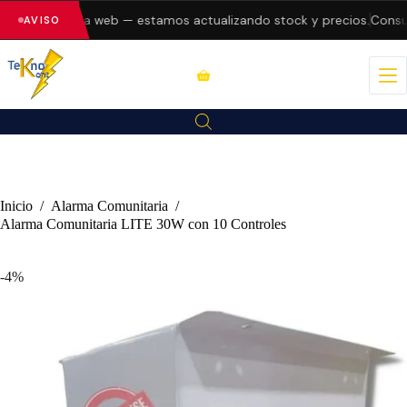
rrores en la web — estamos actualizando stock y precios.
Consulta
AVISO
Inicio
/
Alarma Comunitaria
/
Alarma Comunitaria LITE 30W con 10 Controles
-4%