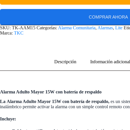
COMPRAR AHORA
SKU:
TK-AAM15
Categorías:
Alarma Comunitaria
,
Alarmas
,
Lite
Eti
Marca:
TKC
Descripción
Información adiciona
Alarma Adulto Mayor 15W con batería de respaldo
La
Alarma Adulto Mayor 15W con batería de respaldo,
es un sist
inalámbrico permite activar la alarma con un simple control remoto con
Incluye: