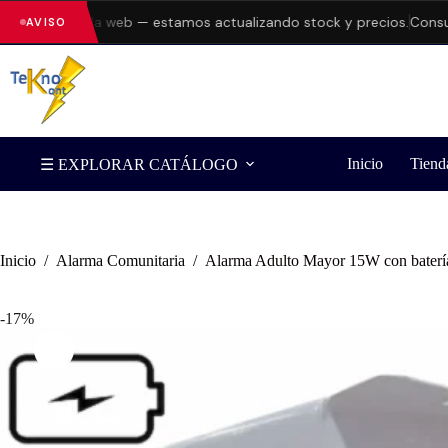
rores en la web — estamos actualizando stock y precios.
Consulta d
AVISO
Inicio
Tiend
☰ EXPLORAR CATÁLOGO
Inicio
/
Alarma Comunitaria
/
Alarma Adulto Mayor 15W con batería
-17%