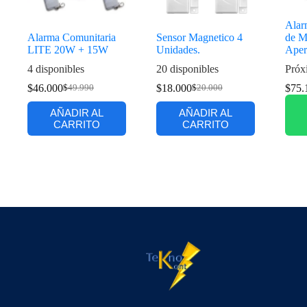
Alar
Alarma Comunitaria
Sensor Magnetico 4
de M
LITE 20W + 15W
Unidades.
Aper
4 disponibles
20 disponibles
Próx
$
46.000
$
18.000
$
75.
$
49.990
$
20.000
AÑADIR AL
AÑADIR AL
CARRITO
CARRITO