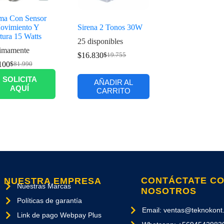
ma Con Sensor
ovimiento Y
Sirena 2 Tonos 30W
tura 15 Watts
25 disponibles
imamente
$
16.830
$
19.755
100
$
81.990
SOLICITA
AÑADIR AL
AQUÍ
CARRITO
CONTÁCTATE C
NUESTRA EMPRESA
Nuestras Marcas
NOSOTROS
Políticas de garantía
Email: ventas@teknokont.
Link de pago Webpay Plus