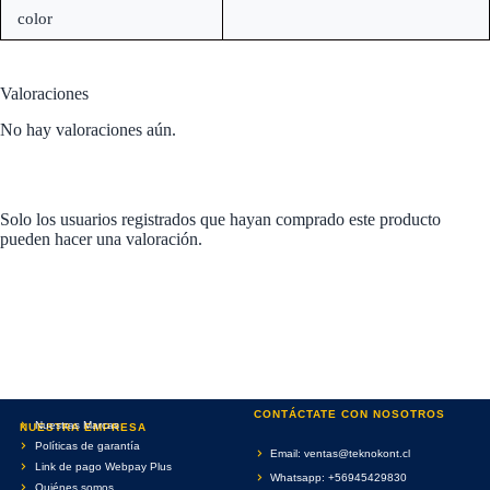
color
Valoraciones
No hay valoraciones aún.
Solo los usuarios registrados que hayan comprado este producto
pueden hacer una valoración.
CONTÁCTATE CON NOSOTROS
Nuestras Marcas
NUESTRA EMPRESA
Políticas de garantía
Email: ventas@teknokont.cl
Link de pago Webpay Plus
Whatsapp: +56945429830
Quiénes somos