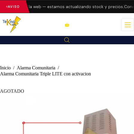
o errores en la web — estamos actualizando stock y precios.
Consu
AVISO
Inicio
/
Alarma Comunitaria
/
Alarma Comunitaria Triple LITE con activacion
AGOTADO