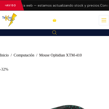
 errores en la web — estamos actualizando stock y precios.
Consult
AVISO
Inicio
/
Computación
/
Mouse Ophidian XTM-410
-32%