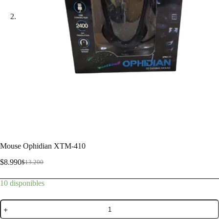
Mouse Ophidian XTM-410
$
8.990
$
13.200
10 disponibles