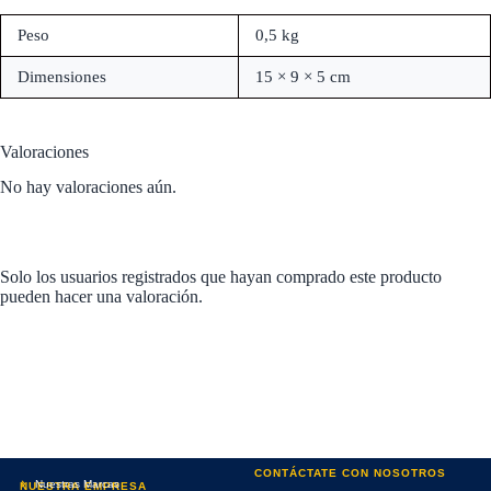
Peso
0,5 kg
Dimensiones
15 × 9 × 5 cm
Valoraciones
No hay valoraciones aún.
Solo los usuarios registrados que hayan comprado este producto
pueden hacer una valoración.
CONTÁCTATE CON NOSOTROS
Nuestras Marcas
NUESTRA EMPRESA