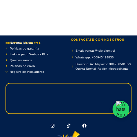
CONTÁCTATE CON NOSOTROS
Nuestras Marcas
NUESTRA EMPRESA
Políticas de garantía
Email: ventas@teknokont.cl
Link de pago Webpay Plus
Whatsapp: +56945429830
Quiénes somos
Dirección: Av. Mapocho 3942, 8501099
Políticas de envió
Quinta Normal, Región Metropolitana
Registro de instaladores