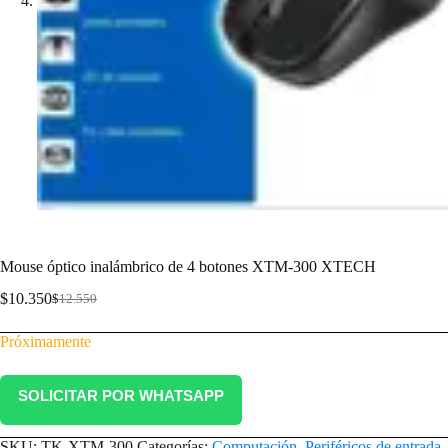
Mouse óptico inalámbrico de 4 botones XTM-300 XTECH
$
10.350
$
12.550
Próximamente
SOLICITAR POR WHATSAPP
SKU:
TK-XTM-300
Categorías:
Computación
,
Periféricos de entrada
,