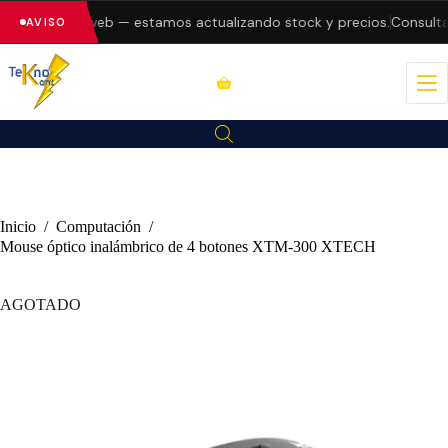
rores en la web — estamos actualizando stock y precios.
Consulta d
AVISO
Inicio
/
Computación
/
Mouse óptico inalámbrico de 4 botones XTM-300 XTECH
AGOTADO