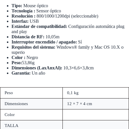
Tipo:
Mouse óptico
Tecnología :
Sensor óptico
Resolución :
800/1000/1200dpi (seleccionable)
Interfaz:
USB
Estándar de compatibilidad:
Configuración automática plug
and play
Distancia de RF:
10,05m
Interruptor encendido / apagado:
Sí
Requisitos del sistema:
Windows® family y Mac OS 10.X o
superio
Color :
Negro
Peso:
53,86g
Dimensiones (LaxAnxAl):
10,3×6,6×3,8cm
Garantía:
Un año
Peso
0,1 kg
Dimensiones
12 × 7 × 4 cm
Color
TALLA