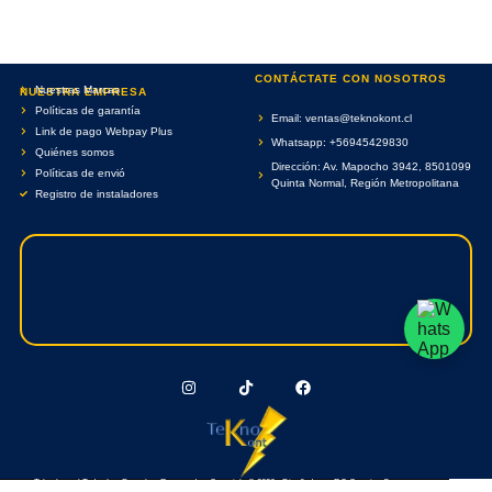
CONTÁCTATE CON NOSOTROS
Nuestras Marcas
NUESTRA EMPRESA
Políticas de garantía
Email: ventas@teknokont.cl
Link de pago Webpay Plus
Whatsapp: +56945429830
Quiénes somos
Dirección: Av. Mapocho 3942, 8501099
Políticas de envió
Quinta Normal, Región Metropolitana
Registro de instaladores
Teknokont.cl Todos Los Derechos Reservados. Copyright © 2026 - Diseñado por RC Creative Systems