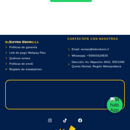
CONTÁCTATE CON NOSOTROS
Nuestras Marcas
NUESTRA EMPRESA
Políticas de garantía
Email: ventas@teknokont.cl
Link de pago Webpay Plus
Whatsapp: +56945429830
Quiénes somos
Dirección: Av. Mapocho 3942, 8501099
Políticas de envió
Quinta Normal, Región Metropolitana
Registro de instaladores