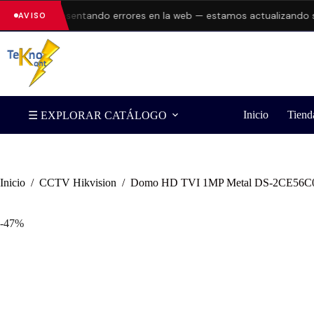
án presentando errores en la web — estamos actualizando stock y p
AVISO
Inicio
Tiend
☰ EXPLORAR CATÁLOGO
Inicio
/
CCTV Hikvision
/
Domo HD TVI 1MP Metal DS-2CE56C
-47%