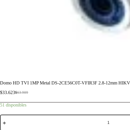
Domo HD TVI 1MP Metal DS-2CE56C0T-VFIR3F 2.8-12mm HIK
$
33.623
$
63.909
51 disponibles