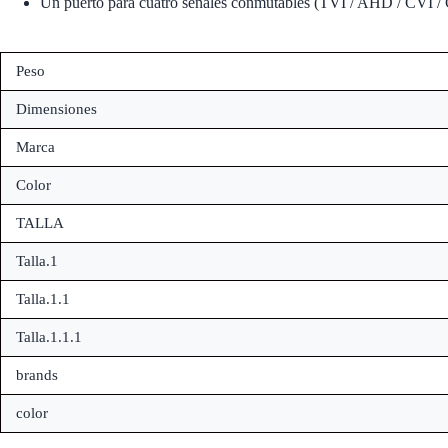
Un puerto para cuatro señales conmutables (TVI / AHD / CVI 
Peso
Dimensiones
Marca
Color
TALLA
Talla.1
Talla.1.1
Talla.1.1.1
brands
color