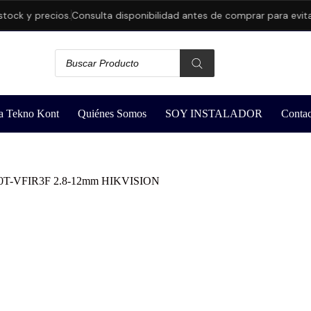
recios.
Consulta disponibilidad antes de comprar para evitar cance
a Tekno Kont
Quiénes Somos
SOY INSTALADOR
Contac
0T-VFIR3F 2.8-12mm HIKVISION