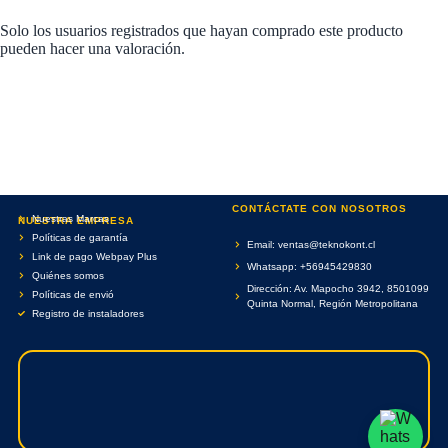
Solo los usuarios registrados que hayan comprado este producto
pueden hacer una valoración.
CONTÁCTATE CON NOSOTROS
Nuestras Marcas
NUESTRA EMPRESA
Políticas de garantía
Email: ventas@teknokont.cl
Link de pago Webpay Plus
Whatsapp: +56945429830
Quiénes somos
Dirección: Av. Mapocho 3942, 8501099
Políticas de envió
Quinta Normal, Región Metropolitana
Registro de instaladores