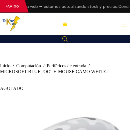
 errores en la web — estamos actualizando stock y precios.
Consult
AVISO
Inicio
/
Computación
/
Periféricos de entrada
/
MICROSOFT BLUETOOTH MOUSE CAMO WHITE.
AGOTADO