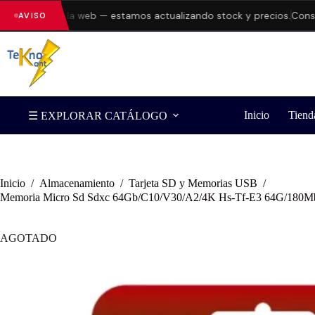
rrores en la web — estamos actualizando stock y precios.
Consulta
AVISO
Inicio
Tiend
☰ EXPLORAR CATÁLOGO
Inicio
/
Almacenamiento
/
Tarjeta SD y Memorias USB
/
Memoria Micro Sd Sdxc 64Gb/C10/V30/A2/4K Hs-Tf-E3 64G/180M
AGOTADO