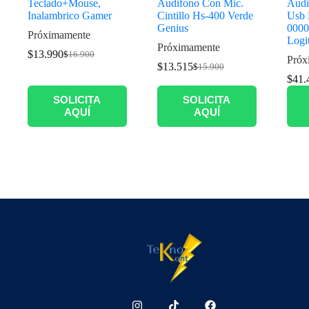
Teclado+Mouse,
Audifono Con Mic.
Audi
Inalambrico Gamer
Cintillo Hs-400 Verde
Usb 
Genius
0000
Próximamente
Logi
Próximamente
$
13.990
$
16.900
Próx
$
13.515
$
15.900
$
41.
SOLICITA
SOLICITA
AQUÍ
AQUÍ