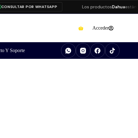
Los productos
Dahua
están pre
NSULTAR POR WHATSAPP
Acceder
to Y Soporte