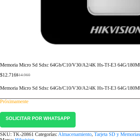
Memoria Micro Sd Sdxc 64Gb/C10/V30/A2/4K Hs-Tf-E3 64G/180M
$
12.716
$
14.960
Memoria Micro Sd Sdxc 64Gb/C10/V30/A2/4K Hs-Tf-E3 64G/180M
Próximamente
SOLICITAR POR WHATSAPP
SKU:
TK-20861
Categorías:
Almacenamiento
,
Tarjeta SD y Memoria
Marca:
Hikvision