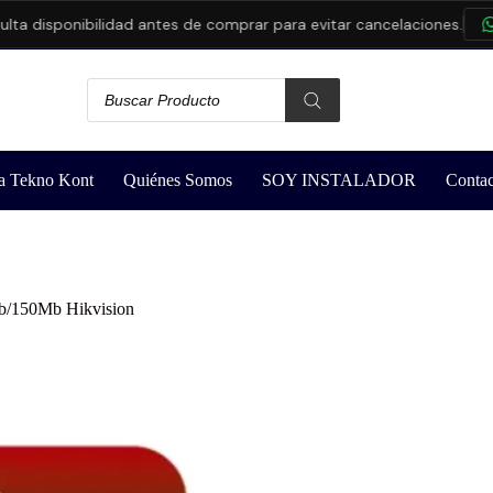
 disponibilidad antes de comprar para evitar cancelaciones.
CO
a Tekno Kont
Quiénes Somos
SOY INSTALADOR
Contac
b/150Mb Hikvision