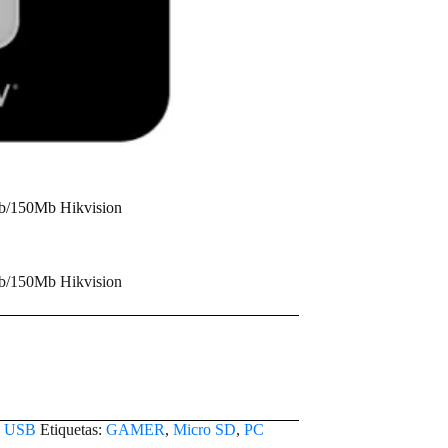
b/150Mb Hikvision
b/150Mb Hikvision
s USB
Etiquetas:
GAMER
,
Micro SD
,
PC