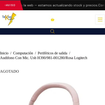
o errores en la web — estamos actualizando stock y precios.
Consu
AVISO
Inicio
/
Computación
/
Periféricos de salida
/
Audifono Con Mic. Usb H390/981-001280/Rosa Logitech
AGOTADO