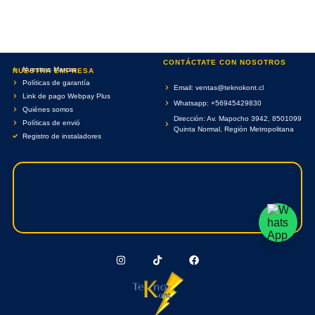
CONTÁCTATE CON NOSOTROS
Nuestras Marcas
NUESTRA EMPRESA
Políticas de garantía
Email: ventas@teknokont.cl
Link de pago Webpay Plus
Whatsapp: +56945429830
Quiénes somos
Dirección: Av. Mapocho 3942, 8501099
Políticas de envió
Quinta Normal, Región Metropolitana
Registro de instaladores