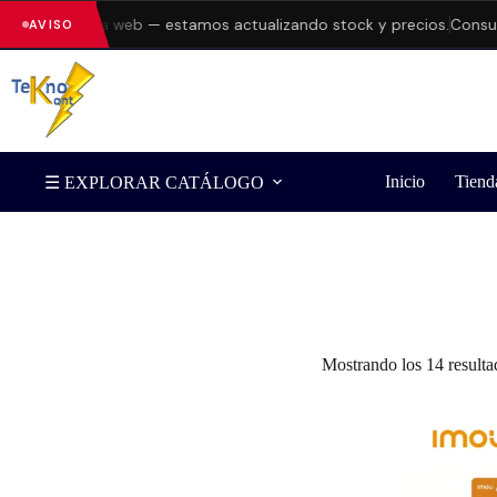
rrores en la web — estamos actualizando stock y precios.
Consulta
AVISO
Inicio
Tiend
☰ EXPLORAR CATÁLOGO
Filtrar por Marca
Mostrando los 14 resulta