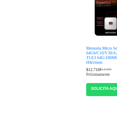
Memoria Micro S
64Gb/C10/V30/A
Tf-E3 64G/180M
Hikvision
$
12.716
$
14.960
Próximamente
SOLICITA AQ