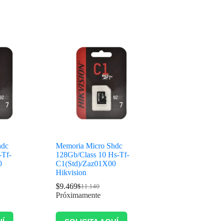
hdc
Memoria Micro Shdc
-Tf-
128Gb/Class 10 Hs-Tf-
0
C1(Std)/Zaz01X00
Hikvision
$
9.469
$
11.140
Próximamente