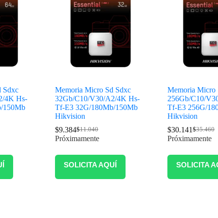
d Sdxc
Memoria Micro Sd Sdxc
Memoria Micro 
2/4K Hs-
32Gb/C10/V30/A2/4K Hs-
256Gb/C10/V30
b/150Mb
Tf-E3 32G/180Mb/150Mb
Tf-E3 256G/1
Hikvision
Hikvision
$
9.384
$
30.141
$
11.040
$
35.460
Próximamente
Próximamente
UÍ
SOLICITA AQUÍ
SOLICITA A