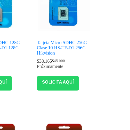
 SDHC 128G
Tarjeta Micro SDHC 256G
F-D1 128G
Clase 10 HS-TF-D1 256G
Hikvision
$
38.165
$
45.000
Próximamente
QUÍ
SOLICITA AQUÍ