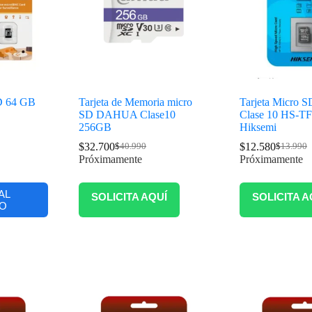
D 64 GB
Tarjeta de Memoria micro
Tarjeta Micro
SD DAHUA Clase10
Clase 10 HS-T
256GB
Hiksemi
$
32.700
$
12.580
$
40.990
$
13.990
Próximamente
Próximamente
AL
SOLICITA AQUÍ
SOLICITA A
O