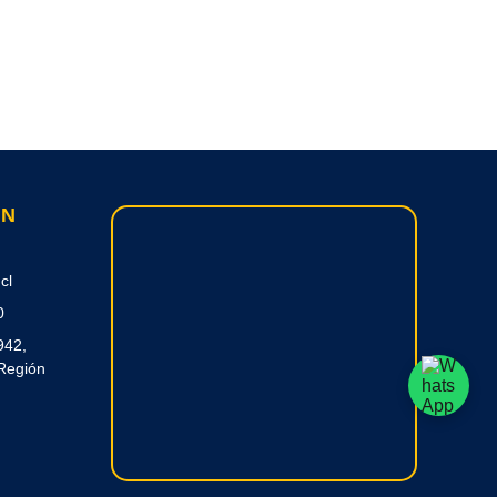
ON
cl
0
942,
Región