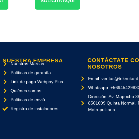
UÍ
SOLICITA AQUÍ
CONTÁCTATE C
NUESTRA EMPRESA
Nuestras Marcas
NOSOTROS
Políticas de garantía
Email: ventas@teknokont.
Link de pago Webpay Plus
Whatsapp: +5694542983
Quiénes somos
Dirección: Av. Mapocho 3
Políticas de envió
8501099 Quinta Normal, 
Registro de instaladores
Metropolitana