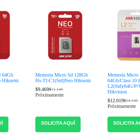
d 64Gb
Memoria Micro Sd 128Gb
Memoria Micro
o Hiksemi
Hs-Tf-C1(Std)Neo Hiksemi
64Gb/Class 10 
L2(Std)/64G/P/
$
9.469
$
11.140
Hikvision
Próximamente
$
12.019
$
14.140
Próximamente
UÍ
SOLICITA AQUÍ
SOLICITA A