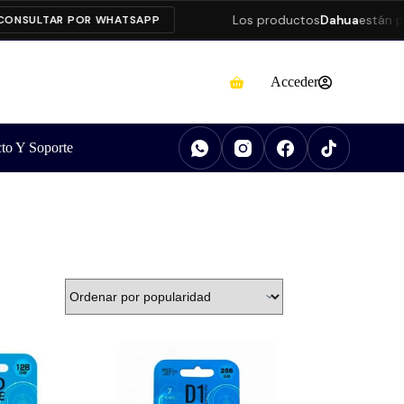
Los productos
Dahua
están pre
NSULTAR POR WHATSAPP
Acceder
to Y Soporte