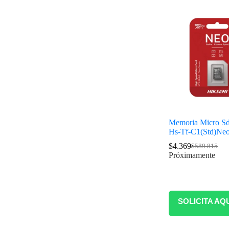
Memoria Micro S
Hs-Tf-C1(Std)Ne
$
4.369
$
589.815
Próximamente
SOLICITA AQ