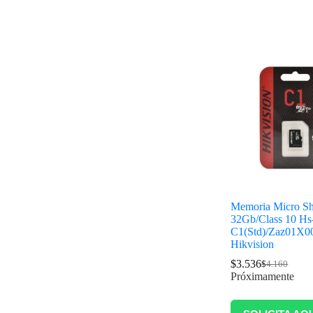
Memoria Micro S
32Gb/Class 10 Hs
C1(Std)/Zaz01X0
Hikvision
$
3.536
$
4.160
Próximamente