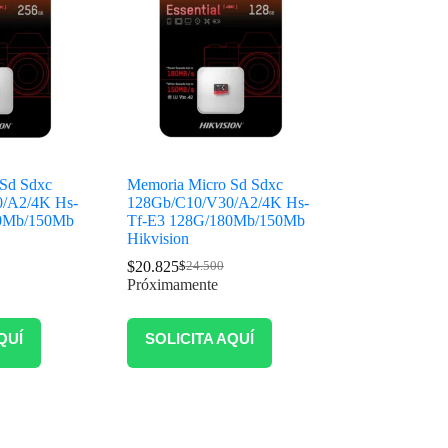
Sd Sdxc
Memoria Micro Sd Sdxc
/A2/4K Hs-
128Gb/C10/V30/A2/4K Hs-
80Mb/150Mb
Tf-E3 128G/180Mb/150Mb
Hikvision
$
20.825
$
24.500
Próximamente
QUÍ
SOLICITA AQUÍ