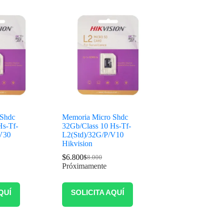
 Shdc
Memoria Micro Shdc
Hs-Tf-
32Gb/Class 10 Hs-Tf-
V30
L2(Std)/32G/P/V10
Hikvision
$
6.800
$
8.000
Próximamente
QUÍ
SOLICITA AQUÍ