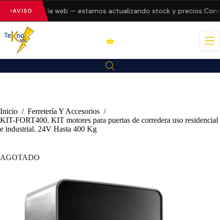
o errores en la web — estamos actualizando stock y precios.
Consu
AVISO
Inicio
/
Ferretería Y Accesorios
/
KIT-FORT400. KIT motores para puertas de corredera uso residencial
e industrial. 24V Hasta 400 Kg
AGOTADO