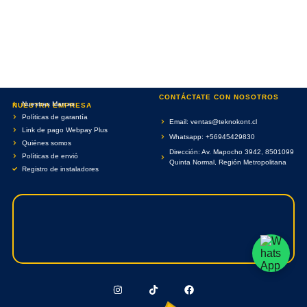
CONTÁCTATE CON NOSOTROS
Nuestras Marcas
NUESTRA EMPRESA
Políticas de garantía
Email: ventas@teknokont.cl
Link de pago Webpay Plus
Whatsapp: +56945429830
Quiénes somos
Dirección: Av. Mapocho 3942, 8501099
Políticas de envió
Quinta Normal, Región Metropolitana
Registro de instaladores