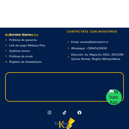
CONTÁCTATE CON NOSOTROS
Nuestras Marcas
NUESTRA EMPRESA
Políticas de garantía
Email: ventas@teknokont.cl
Link de pago Webpay Plus
Whatsapp: +56945429830
Quiénes somos
Dirección: Av. Mapocho 3942, 8501099
Políticas de envió
Quinta Normal, Región Metropolitana
Registro de instaladores