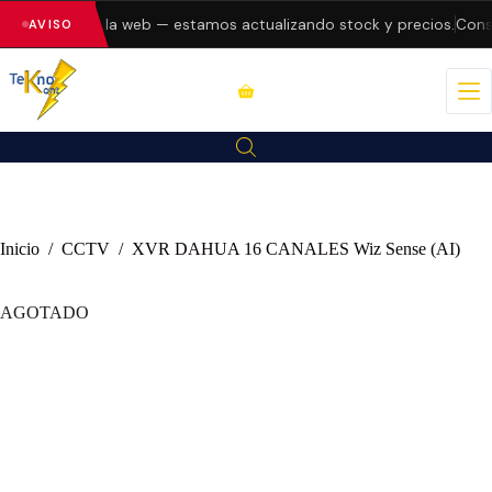
o errores en la web — estamos actualizando stock y precios.
Consul
AVISO
Inicio
/
CCTV
/
XVR DAHUA 16 CANALES Wiz Sense (AI)
AGOTADO