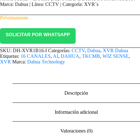
Marca: Dahua | Línea: CCTV | Categoría: XVR´s
Próximamente
SOLICITAR POR WHATSAPP
SKU:
DH-XVR1B16-I
Categorías:
CCTV
,
Dahua
,
XVR Dahua
Etiquetas:
16 CANALES
,
AI
,
DAHUA
,
TKCMB
,
WIZ SENSE
,
XVR
Marca:
Dahua Technology
Descripción
Información adicional
Valoraciones (0)