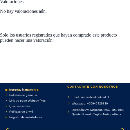
Valoraciones
No hay valoraciones aún.
Solo los usuarios registrados que hayan comprado este producto
pueden hacer una valoración.
CONTÁCTATE CON NOSOTROS
Nuestras Marcas
NUESTRA EMPRESA
Políticas de garantía
Email: ventas@teknokont.cl
Link de pago Webpay Plus
Whatsapp: +56945429830
Quiénes somos
Dirección: Av. Mapocho 3942, 8501099
Políticas de envió
Quinta Normal, Región Metropolitana
Registro de instaladores