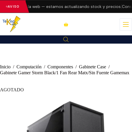
 errores en la web — estamos actualizando stock y precios.
Consult
AVISO
Inicio
/
Computación
/
Componentes
/
Gabinete Case
/
Gabinete Gamer Storm Black/1 Fan Rear Matx/Sin Fuente Gamemax
AGOTADO