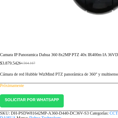
Camara IP Panoramica Dahua 360 8x2MP PTZ 40x IR400m IA 36V
$
3.879.542
$
4.564.167
Cámara de red Hubble WizMind PTZ panorámica de 360° y multisens
Próximamente
SOLICITAR POR WHATSAPP
SKU:
DH-PSDW81642MP-A360-D440-DC36V-S3
Categorías:
CCT
DAHUA
Marca:
Dahua Technology