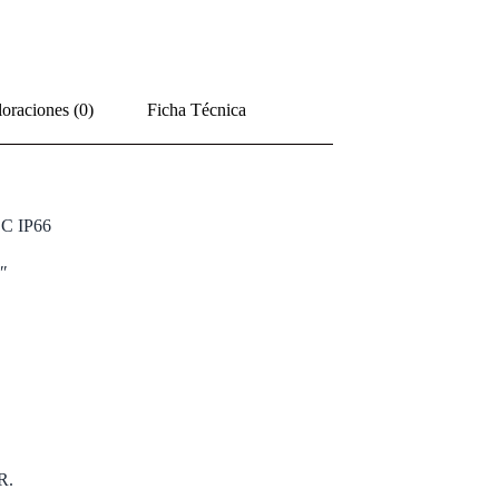
oraciones (0)
Ficha Técnica
DC IP66
8″
R.