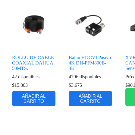
ROLLO DE CABLE
Balun HDCVI Pasivo
XVR
COAXIAL DAHUA
4K DH-PFM800B-
CAN
50MTS.
4K
Sens
42 disponibles
4796 disponibles
Próx
$
15.863
$
3.675
$
90.
AÑADIR AL
AÑADIR AL
CARRITO
CARRITO