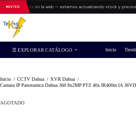
ando errores en la web — estamos actualizando stock y precios.
Con
AVISO
Inicio
Tiend
☰ EXPLORAR CATÁLOGO
Inicio
/
CCTV Dahua
/
XVR Dahua
/
Camara IP Panoramica Dahua 360 8x2MP PTZ 40x IR400m IA 36V
AGOTADO