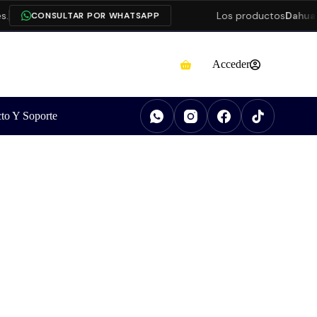
Los productos
Dahua
está
CONSULTAR POR WHATSAPP
Acceder
to Y Soporte