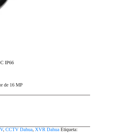
DC IP66
or de 16 MP
V
,
CCTV Dahua
,
XVR Dahua
Etiqueta: