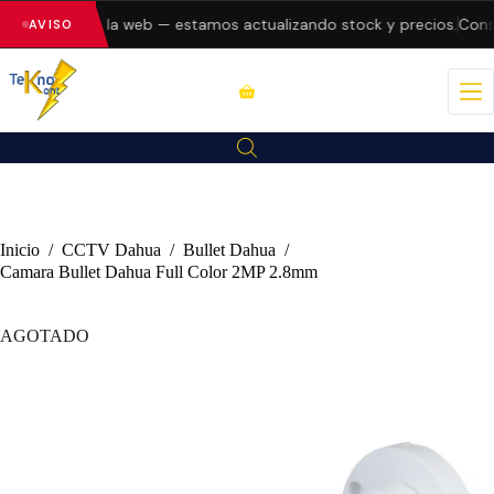
o errores en la web — estamos actualizando stock y precios.
Consul
AVISO
Inicio
/
CCTV Dahua
/
Bullet Dahua
/
Camara Bullet Dahua Full Color 2MP 2.8mm
AGOTADO