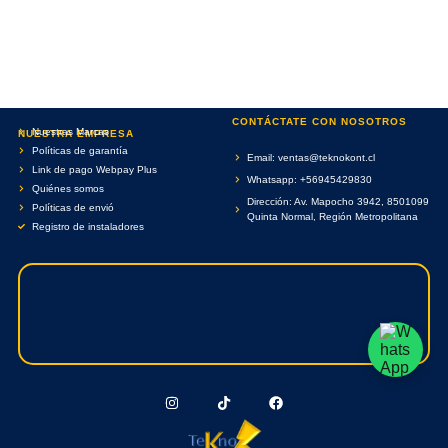
CONTÁCTATE CON NOSOTROS
Nuestras Marcas
NUESTRA EMPRESA
Políticas de garantía
Email: ventas@teknokont.cl
Link de pago Webpay Plus
Whatsapp: +56945429830
Quiénes somos
Dirección: Av. Mapocho 3942, 8501099
Políticas de envió
Quinta Normal, Región Metropolitana
Registro de instaladores